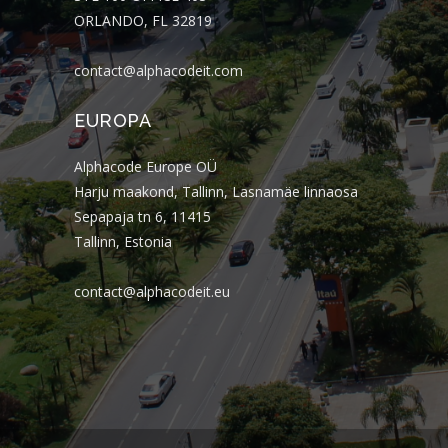
ORLANDO, FL 32819
contact@alphacodeit.com
EUROPA
Alphacode Europe OÜ
Harju maakond, Tallinn, Lasnamäe linnaosa
Sepapaja tn 6, 11415
Tallinn, Estonia
contact@alphacodeit.eu