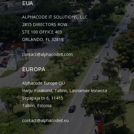
EUA
ALPHACODE IT SOLUTIONS, LLC
2815 DIRECTORS ROW
STE 100 OFFICE 403
ORLANDO, FL 32819
contact@alphacodeit.com
EUROPA
Alphacode Europe OÜ
Harju maakond, Tallinn, Lasnamäe linnaosa
Sepapaja tn 6, 11415
Tallinn, Estonia
contact@alphacodeit.eu