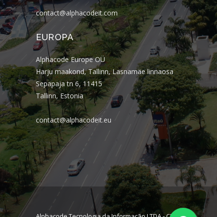
contact@alphacodeit.com
EUROPA
Alphacode Europe OÜ
Harju maakond, Tallinn, Lasnamäe linnaosa
Sepapaja tn 6, 11415
Tallinn, Estonia
contact@alphacodeit.eu
Alphacode Tecnologia da Informação LTDA - CNPJ: