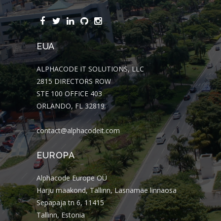
EUA
ALPHACODE IT SOLUTIONS, LLC
2815 DIRECTORS ROW
STE 100 OFFICE 403
ORLANDO, FL 32819
contact@alphacodeit.com
EUROPA
Alphacode Europe OÜ
Harju maakond, Tallinn, Lasnamäe linnaosa
Sepapaja tn 6, 11415
Tallinn, Estonia