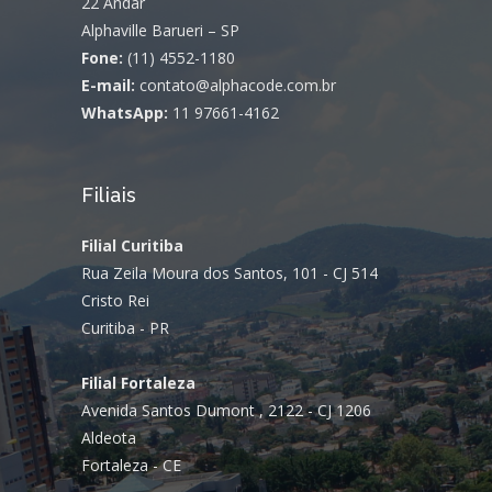
22 Andar
Alphaville Barueri – SP
Fone:
(11) 4552-1180
E-mail:
contato@alphacode.com.br
WhatsApp:
11 97661-4162
Filiais
Filial Curitiba
Rua Zeila Moura dos Santos, 101 - CJ 514
Cristo Rei
Curitiba - PR
Filial Fortaleza
Avenida Santos Dumont , 2122 - CJ 1206
Aldeota
Fortaleza - CE