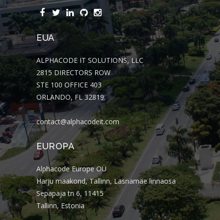
EUA
ALPHACODE IT SOLUTIONS, LLC
2815 DIRECTORS ROW
STE 100 OFFICE 403
ORLANDO, FL 32819
contact@alphacodeit.com
EUROPA
Alphacode Europe OÜ
Harju maakond, Tallinn, Lasnamäe linnaosa
Sepapaja tn 6, 11415
Tallinn, Estonia