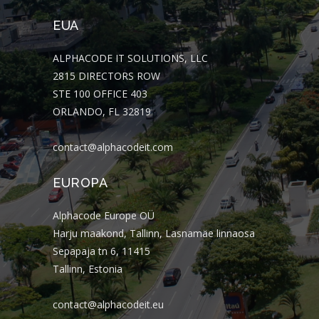
EUA
ALPHACODE IT SOLUTIONS, LLC
2815 DIRECTORS ROW
STE 100 OFFICE 403
ORLANDO, FL 32819
contact@alphacodeit.com
EUROPA
Alphacode Europe OÜ
Harju maakond, Tallinn, Lasnamäe linnaosa
Sepapaja tn 6, 11415
Tallinn, Estonia
contact@alphacodeit.eu