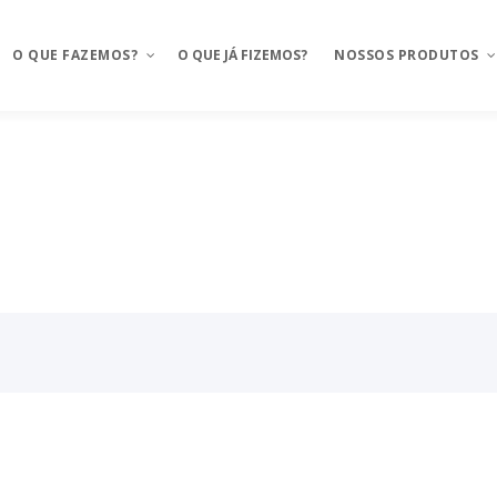
O QUE FAZEMOS?
O QUE JÁ FIZEMOS?
NOSSOS PRODUTOS
Aplicativos móveis
Mosaico
BAAS – Bank As A Service
Mosaico Banking
Integrações
Mosaico Food
Ux Design e Pré-projeto
Anyfood – Integrador d
delivery
Serviços de Cloud
Mosaico Saúde
Chatbot e WhatsApp
Mosaico Logistica
CRM Food
Sustentação de projeto
FMS e Delivery Próprio