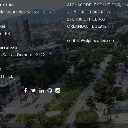
Curitiba
ALPHACODE IT SOLUTIONS, LL
ila Moura dos Santos, 101 - CJ
2815 DIRECTORS ROW
STE 100 OFFICE 403
Rei
ORLANDO, FL 32819
a - PR
contact@alphacodeit.com
Fortaleza
a Santos Dumont , 2122 - CJ
a
za - CE