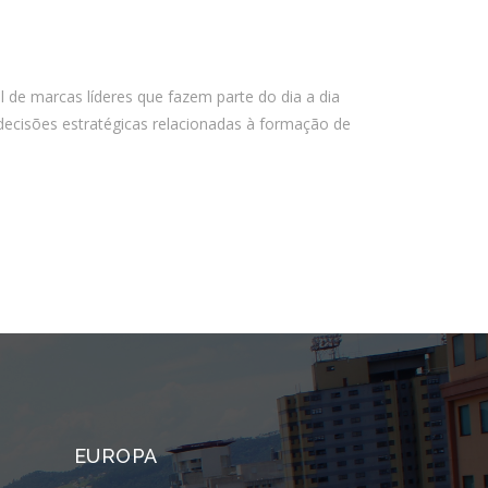
PSTI: Por que essa escolha define a
estabilidade da sua operação
financeira
de marcas líderes que fazem parte do dia a dia
ecisões estratégicas relacionadas à formação de
Comentários
Arquivos
agosto 2026
julho 2026
abril 2026
março 2026
fevereiro 2026
janeiro 2026
EUROPA
novembro 2025