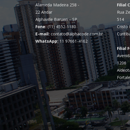
Alameda Madeira 258 -
Filial 
22 Andar
Rua Ze
Alphaville Barueri – SP
514
Fone:
(11) 4552-1180
Cristo 
E-mail:
contato@alphacode.com.br
Curitib
WhatsApp:
11 97661-4162
Filial 
Avenid
1206
Aldeot
Fortale