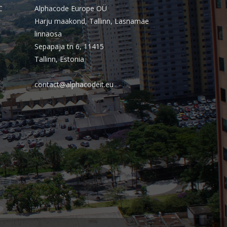
outubro 2025
C
Alphacode Europe OÜ
Harju maakond, Tallinn, Lasnamäe
setembro 2025
linnaosa
agosto 2025
Sepapaja tn 6, 11415
julho 2025
Tallinn, Estonia
junho 2025
contact@alphacodeit.eu
maio 2025
abril 2025
março 2025
fevereiro 2025
janeiro 2025
dezembro 2024
novembro 2024
outubro 2024
setembro 2024