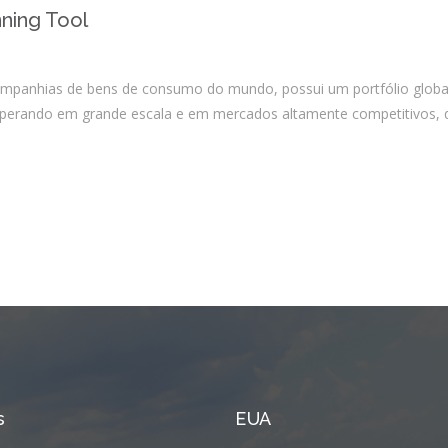
Integrações
nning Tool
Sistemas de gestão
E-commerce
mpanhias de bens de consumo do mundo, possui um portfólio global 
Vtex E-commerce
perando em grande escala e em mercados altamente competitivos, d
Sites e PWAs
Alexa Skills
Growth Hacking
IOT
Squad as a Service
Desenvolvimento Sob
Medida
Outsourcing
s
EUA