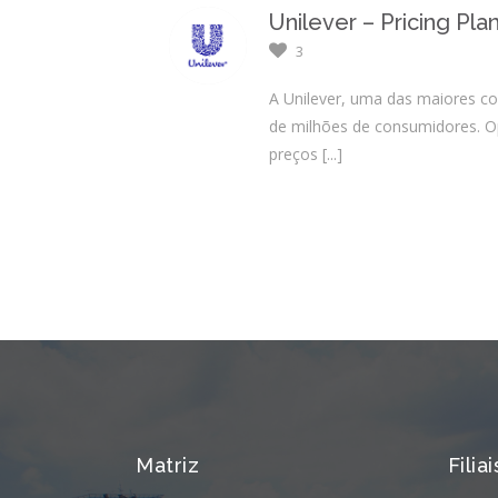
Unilever – Pricing Pla
3
A Unilever, uma das maiores co
de milhões de consumidores. O
preços
[...]
Matriz
Filiai