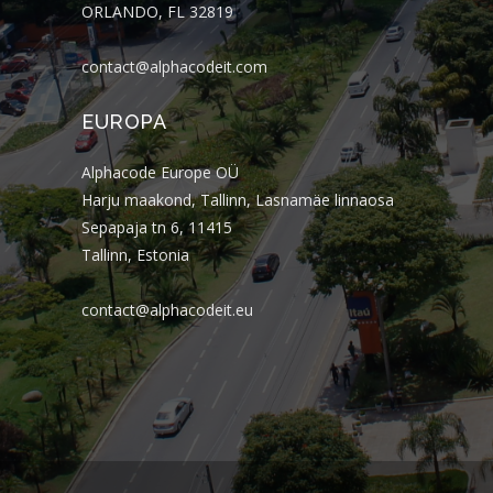
ORLANDO, FL 32819
contact@alphacodeit.com
EUROPA
Alphacode Europe OÜ
Harju maakond, Tallinn, Lasnamäe linnaosa
Sepapaja tn 6, 11415
Tallinn, Estonia
contact@alphacodeit.eu