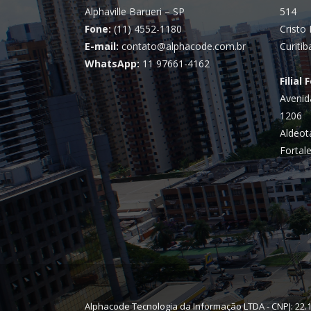
Alphaville Barueri – SP
514
Fone:
(11) 4552-1180
Cristo 
E-mail:
contato@alphacode.com.br
Curitib
WhatsApp:
11 97661-4162
Filial 
Avenid
1206
Aldeot
Fortale
Alphacode Tecnologia da Informação LTDA - CNPJ: 22.