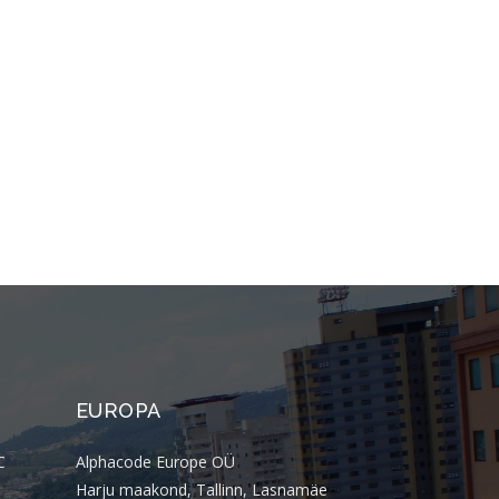
PSTI: Por que essa escolha define a
estabilidade da sua operação
financeira
Comentários
Arquivos
agosto 2026
julho 2026
abril 2026
março 2026
EUROPA
fevereiro 2026
janeiro 2026
C
Alphacode Europe OÜ
novembro 2025
Harju maakond, Tallinn, Lasnamäe