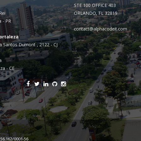
STE 100 OFFICE 403
Rei
ORLANDO, FL 32819
a - PR
contact@alphacodeit.com
Fortaleza
a Santos Dumont , 2122 - CJ
a
za - CE
156.162/0001-56