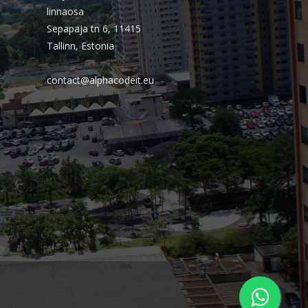
outubro 2025
linnaosa
Sepapaja tn 6, 11415
setembro 2025
Tallinn, Estonia
agosto 2025
julho 2025
contact@alphacodeit.eu
junho 2025
maio 2025
abril 2025
março 2025
fevereiro 2025
janeiro 2025
dezembro 2024
novembro 2024
outubro 2024
setembro 2024