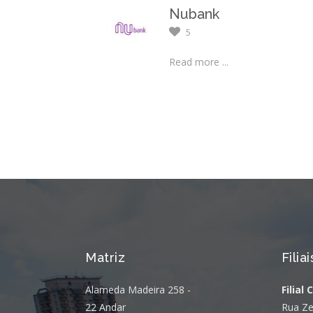
Nubank
5
Read more ...
Matriz
Filiai
Alameda Madeira 258 -
Filial 
22 Andar
Rua Ze