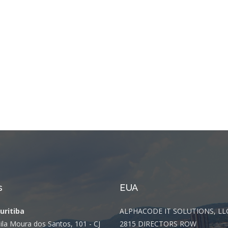
Integrações
Sistemas de gestão
E-commerce
Vtex E-commerce
Sites e PWAs
Alexa Skills
Growth Hacking
IOT
Squad as a Service
Desenvolvimento Sob
Medida
s
EUA
Outsourcing
Curitiba
ALPHACODE IT SOLUTIONS, LL
ila Moura dos Santos, 101 - CJ
2815 DIRECTORS ROW