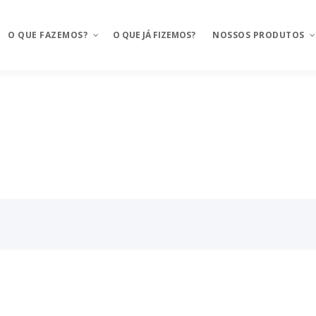
O QUE FAZEMOS?
O QUE JÁ FIZEMOS?
NOSSOS PRODUTOS
Aplicativos móveis
Mosaico
BAAS – Bank As A Service
Mosaico Banking
Integrações
Mosaico Food
Ux Design e Pré-projeto
Anyfood – Integrador d
delivery
Serviços de Cloud
Mosaico Saúde
Chatbot e WhatsApp
Mosaico Logistica
CRM Food
Sustentação de projeto
FMS e Delivery Próprio