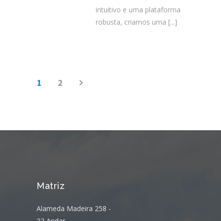
intuitivo e uma plataforma
robusta, criamos uma
[...]
1
2
Matriz
Alameda Madeira 258 -
22 Andar