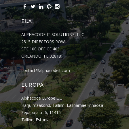
EUA
ALPHACODE IT SOLUTIONS, LLC
2815 DIRECTORS ROW
STE 100 OFFICE 403
ORLANDO, FL 32819
contact@alphacodeit.com
EUROPA
Alphacode Europe OÜ
Harju maakond, Tallinn, Lasnamäe linnaosa
Sepapaja tn 6, 11415
Tallinn, Estonia