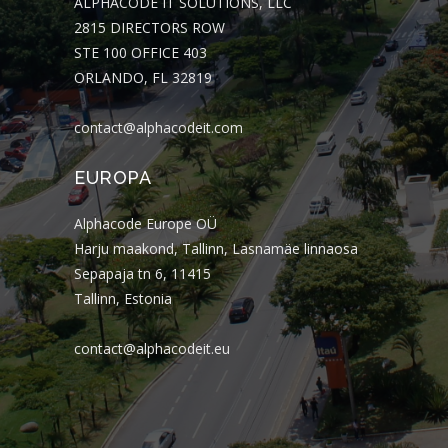
ALPHACODE IT SOLUTIONS, LLC
2815 DIRECTORS ROW
STE 100 OFFICE 403
ORLANDO, FL 32819
contact@alphacodeit.com
EUROPA
Alphacode Europe OÜ
Harju maakond, Tallinn, Lasnamäe linnaosa
Sepapaja tn 6, 11415
Tallinn, Estonia
contact@alphacodeit.eu