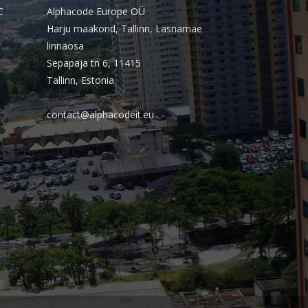
outubro 2025
C
Alphacode Europe OÜ
Harju maakond, Tallinn, Lasnamäe
setembro 2025
linnaosa
agosto 2025
Sepapaja tn 6, 11415
julho 2025
Tallinn, Estonia
junho 2025
contact@alphacodeit.eu
maio 2025
abril 2025
março 2025
fevereiro 2025
janeiro 2025
dezembro 2024
novembro 2024
outubro 2024
setembro 2024