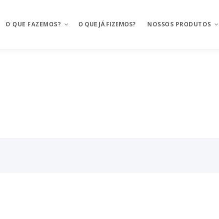
O QUE FAZEMOS?
O QUE JÁ FIZEMOS?
NOSSOS PRODUTOS
Aplicativos móveis
Mosaico
BAAS – Bank As A Service
Mosaico Banking
Integrações
Mosaico Food
Ux Design e Pré-projeto
Anyfood – Integrador d
delivery
Serviços de Cloud
Mosaico Saúde
Chatbot e WhatsApp
Mosaico Logistica
CRM Food
Sustentação de projeto
FMS e Delivery Próprio