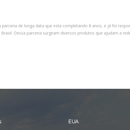
Integrações
Sistemas de gestão
E-commerce
arceria de longa data que esta completando 8 anos, e já foi respo
Vtex E-commerce
Brasil. Dessa parceria surgiram diversos produtos que ajudam a red
Sites e PWAs
Alexa Skills
Growth Hacking
IOT
Squad as a Service
Desenvolvimento Sob
Medida
Outsourcing
s
EUA