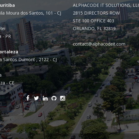
Curitiba
ALPHACODE IT SOLUTIONS, LL
ila Moura dos Santos, 101 - CJ
2815 DIRECTORS ROW
STE 100 OFFICE 403
Rei
ORLANDO, FL 32819
a - PR
contact@alphacodeit.com
Fortaleza
a Santos Dumont , 2122 - CJ
a
za - CE