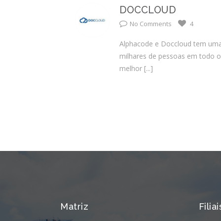
DOCCLOUD
No Comments
4
Alphacode e Doccloud tem uma p
milhares de pessoas em todo o 
melhor
[...]
Matriz
Filiai