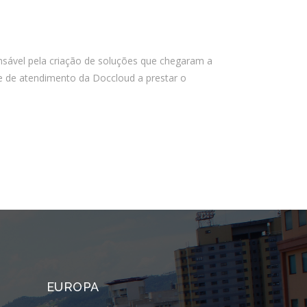
PSTI: Por que essa escolha define a
estabilidade da sua operação
financeira
nsável pela criação de soluções que chegaram a
e de atendimento da Doccloud a prestar o
Comentários
Arquivos
agosto 2026
julho 2026
abril 2026
março 2026
fevereiro 2026
janeiro 2026
EUROPA
novembro 2025