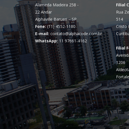
Alameda Madeira 258 -
Filial 
22 Andar
Rua Ze
Alphaville Barueri – SP
514
Fone:
(11) 4552-1180
Cristo 
E-mail:
contato@alphacode.com.br
Curitib
WhatsApp:
11 97661-4162
Filial 
Avenid
1206
Aldeot
Fortale