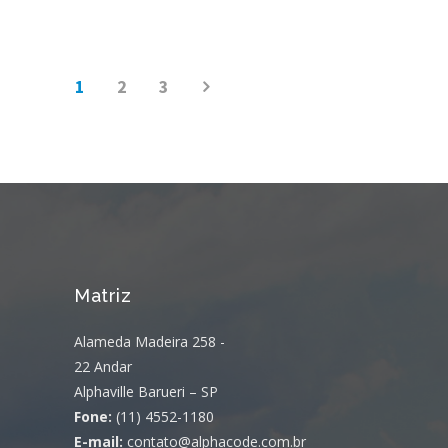
1
2
3
Matriz
Alameda Madeira 258 -
22 Andar
Alphaville Barueri – SP
Fone:
(11) 4552-1180
E-mail:
contato@alphacode.com.br