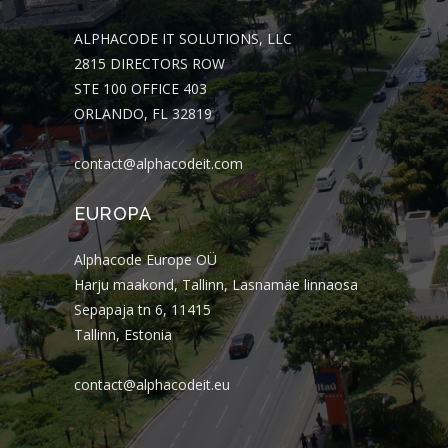
ALPHACODE IT SOLUTIONS, LLC
2815 DIRECTORS ROW
STE 100 OFFICE 403
ORLANDO, FL 32819
contact@alphacodeit.com
EUROPA
Alphacode Europe OÜ
Harju maakond, Tallinn, Lasnamäe linnaosa
Sepapaja tn 6, 11415
Tallinn, Estonia
contact@alphacodeit.eu