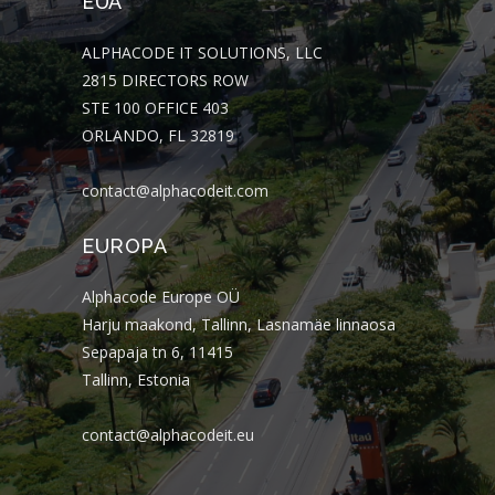
EUA
ALPHACODE IT SOLUTIONS, LLC
2815 DIRECTORS ROW
STE 100 OFFICE 403
ORLANDO, FL 32819
contact@alphacodeit.com
EUROPA
Alphacode Europe OÜ
Harju maakond, Tallinn, Lasnamäe linnaosa
Sepapaja tn 6, 11415
Tallinn, Estonia
contact@alphacodeit.eu