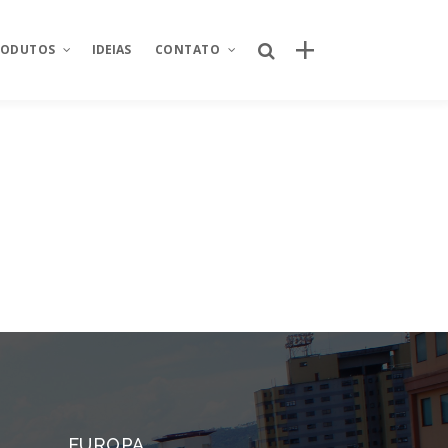
RODUTOS
IDEIAS
CONTATO
Posts recentes
Sobre Nós
Por que o canal próprio de delivery se
nking
Área restrita
tornou um ativo estratégico para
redes de restaurantes?
od
Fale conosco
Quem criou o novo site da Taco Bell
ntegrador de
Seja um parceiro
Brasil? Descubra como o projeto foi
desenvolvido
Trabalhe conosco
úde
Quem criou o aplicativo AJFans da
Almeida Junior?
istica
O que é conta escrow e como ela
 de projetos
reduz riscos em operações digitais?
EUROPA