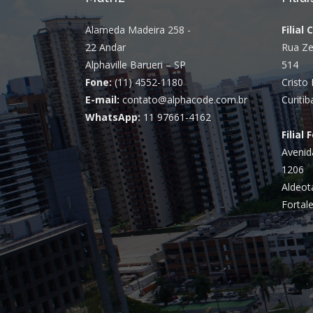
Alameda Madeira 258 -
Filial 
22 Andar
Rua Ze
Alphaville Barueri – SP
514
Fone:
(11) 4552-1180
Cristo 
E-mail:
contato@alphacode.com.br
Curitib
WhatsApp:
11 97661-4162
Filial 
Avenid
1206
Aldeot
Fortale