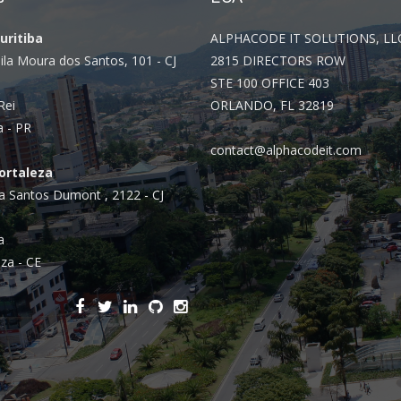
Integrações
Sistemas de gestão
Curitiba
ALPHACODE IT SOLUTIONS, LL
ila Moura dos Santos, 101 - CJ
2815 DIRECTORS ROW
E-commerce
STE 100 OFFICE 403
Vtex E-commerce
Rei
ORLANDO, FL 32819
a - PR
Sites e PWAs
contact@alphacodeit.com
Fortaleza
Alexa Skills
a Santos Dumont , 2122 - CJ
Growth Hacking
a
IOT
za - CE
Squad as a Service
Desenvolvimento Sob
Medida
Outsourcing