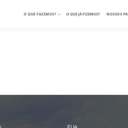
O QUE FAZEMOS?
O QUE JÁ FIZEMOS?
NOSSOS P
Aplicativos móveis
Mosaico
BAAS – Bank As A Service
Mosaico Ba
Integrações
Mosaico Fo
Ux Design e Pré-projeto
Anyfood – I
delivery
Serviços de Cloud
Mosaico Sa
Chatbot e WhatsApp
Mosaico Log
CRM Food
Sustentação
FMS e Delivery Próprio
s
EUA