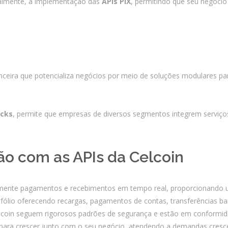
cipalmente, a implementação das
APIs PIX
, permitindo que seu negócio
Integrações
Sistemas de gestão
E-commerce
Vtex E-commerce
nceira que potencializa negócios por meio de soluções modulares par
Sites e PWAs
Alexa Skills
icks
, permite que empresas de diversos segmentos integrem serviço
Growth Hacking
IOT
ão com as APIs da Celcoin
Squad as a Service
Desenvolvimento Sob
Medida
mente pagamentos e recebimentos em tempo real, proporcionando um
tfólio oferecendo recargas, pagamentos de contas, transferências ban
Outsourcing
elcoin seguem rigorosos padrões de segurança e estão em conformi
s para crescer junto com o seu negócio, atendendo a demandas cre