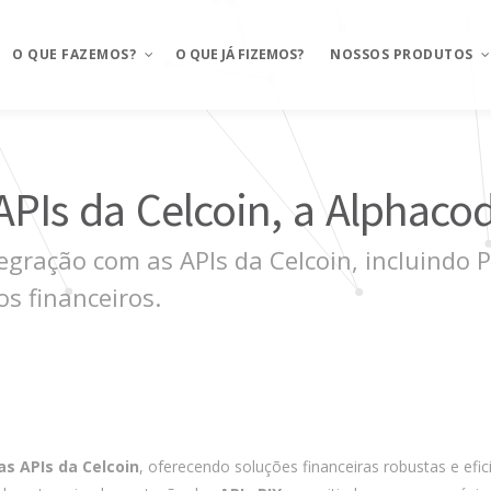
O QUE FAZEMOS?
O QUE JÁ FIZEMOS?
NOSSOS PRODUTOS
Aplicativos móveis
Mosaico
PIs da Celcoin, a Alphacod
BAAS – Bank As A Service
Mosaico Banking
tegração com as APIs da Celcoin, incluindo 
Integrações
Mosaico Food
s financeiros.
Ux Design e Pré-projeto
Anyfood – Integrador d
delivery
Serviços de Cloud
Mosaico Saúde
Chatbot e WhatsApp
Mosaico Logistica
CRM Food
Sustentação de projeto
s APIs da Celcoin
, oferecendo soluções financeiras robustas e ef
FMS e Delivery Próprio