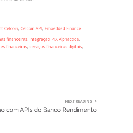
junho 2021
abril 2021
março 2021
t Celcoin
,
Celcoin API
,
Embedded Finance
março 2020
as financeiras
,
integração PIX Alphacode
,
janeiro 2020
es financeiras
,
serviços financeiros digitais
,
agosto 2019
julho 2019
maio 2019
abril 2019
março 2019
fevereiro 2019
NEXT READING
janeiro 2019
ão com APIs do Banco Rendimento
dezembro 2018
outubro 2018