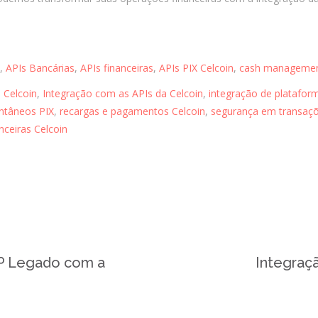
,
APIs Bancárias
,
APIs financeiras
,
APIs PIX Celcoin
,
cash managemen
 Celcoin
,
Integração com as APIs da Celcoin
,
integração de plataform
ntâneos PIX
,
recargas e pagamentos Celcoin
,
segurança em transaçõ
nceiras Celcoin
HP Legado com a
Integraç