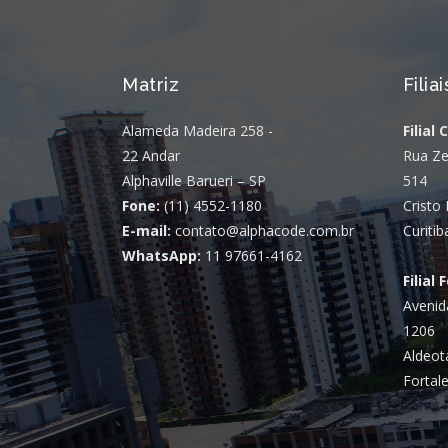
Matriz
Filiai
Alameda Madeira 258 -
Filial 
22 Andar
Rua Ze
Alphaville Barueri – SP
514
Fone:
(11) 4552-1180
Cristo 
E-mail:
contato@alphacode.com.br
Curitib
WhatsApp:
11 97661-4162
Filial 
Avenid
1206
Aldeot
Fortale