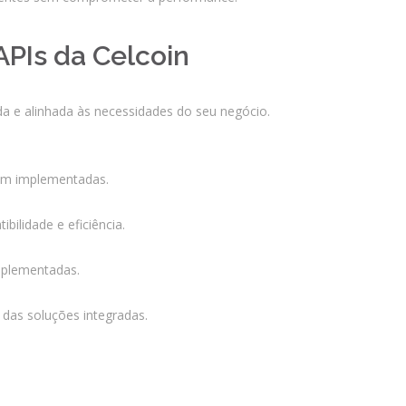
outubro 2025
setembro 2025
PIs da Celcoin
agosto 2025
julho 2025
a e alinhada às necessidades do seu negócio.
junho 2025
maio 2025
rem implementadas.
abril 2025
março 2025
ilidade e eficiência.
fevereiro 2025
janeiro 2025
implementadas.
dezembro 2024
 das soluções integradas.
novembro 2024
outubro 2024
setembro 2024