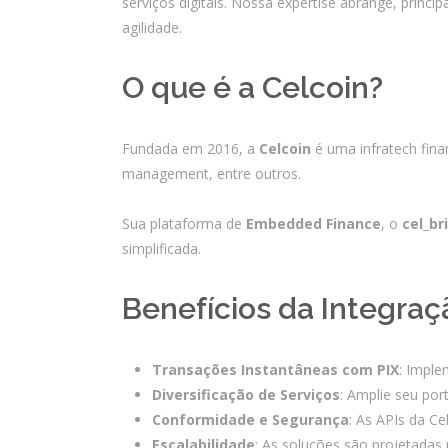
serviços digitais. Nossa expertise abrange, prin
agilidade.
O que é a Celcoin?
Fundada em 2016, a
Celcoin
é uma infratech fina
management, entre outros.
Sua plataforma de
Embedded Finance
, o
cel_br
simplificada.
Benefícios da Integraç
Transações Instantâneas com PIX
: Imple
Diversificação de Serviços
: Amplie seu por
Conformidade e Segurança
: As APIs da C
Escalabilidade
: As soluções são projetada