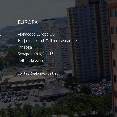
junho 2017
maio 2017
abril 2017
EUROPA
março 2017
C
Alphacode Europe OÜ
fevereiro 2017
Harju maakond, Tallinn, Lasnamäe
janeiro 2017
linnaosa
Sepapaja tn 6, 11415
agosto 2016
Tallinn, Estonia
julho 2016
junho 2016
contact@alphacodeit.eu
fevereiro 2016
janeiro 2016
novembro 2015
Categorias