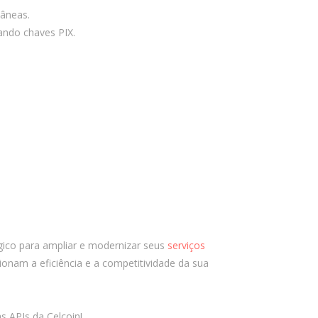
agosto 2024
tâneas.
julho 2024
zando chaves PIX.
junho 2024
abril 2024
novembro 2023
outubro 2023
agosto 2023
junho 2023
maio 2023
março 2023
janeiro 2023
novembro 2022
égico para ampliar e modernizar seus
serviços
onam a eficiência e a competitividade da sua
outubro 2022
setembro 2022
agosto 2021
 APIs da Celcoin!