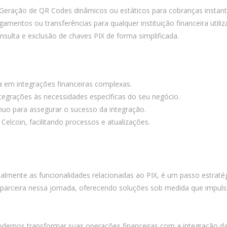
 Geração de QR Codes dinâmicos ou estáticos para cobranças instan
gamentos ou transferências para qualquer instituição financeira utili
onsulta e exclusão de chaves PIX de forma simplificada.
ia em integrações financeiras complexas.
tegrações às necessidades específicas do seu negócio.
uo para assegurar o sucesso da integração.
 Celcoin, facilitando processos e atualizações.
cialmente as funcionalidades relacionadas ao PIX, é um passo estrat
 parceira nessa jornada, oferecendo soluções sob medida que impulsi
emos transformar suas operações financeiras com a integração das