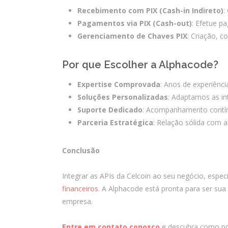
Recebimento com PIX (Cash-in Indireto)
:
Pagamentos via PIX (Cash-out)
: Efetue pa
Gerenciamento de Chaves PIX
: Criação, c
Por que Escolher a Alphacode?
Expertise Comprovada
: Anos de experiênc
Soluções Personalizadas
: Adaptamos as in
Suporte Dedicado
: Acompanhamento contín
Parceria Estratégica
: Relação sólida com a
Conclusão
Integrar as APIs da Celcoin ao seu negócio, espe
financeiros
. A Alphacode está pronta para ser sua
empresa.
Entre em contato conosco
e descubra como pod