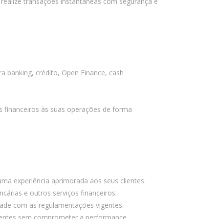
 realize transações instantâneas com segurança e
PSTI: Por que essa escolha define a
estabilidade da sua operação
financeira
Comentários
a banking, crédito, Open Finance, cash
Arquivos
s financeiros às suas operações de forma
agosto 2026
julho 2026
abril 2026
março 2026
a experiência aprimorada aos seus clientes.
fevereiro 2026
cárias e outros serviços financeiros.
janeiro 2026
dade com as regulamentações vigentes.
novembro 2025
scentes sem comprometer a performance.