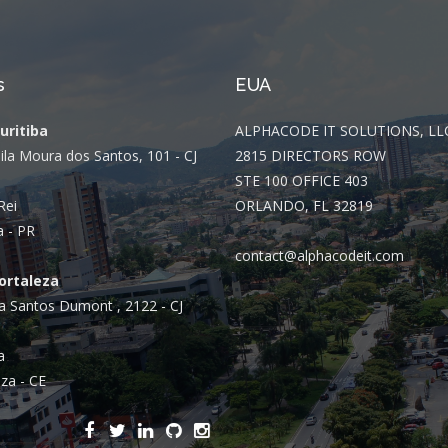
s
EUA
Curitiba
ALPHACODE IT SOLUTIONS, LL
ila Moura dos Santos, 101 - CJ
2815 DIRECTORS ROW
STE 100 OFFICE 403
Rei
ORLANDO, FL 32819
a - PR
contact@alphacodeit.com
Fortaleza
a Santos Dumont , 2122 - CJ
a
za - CE