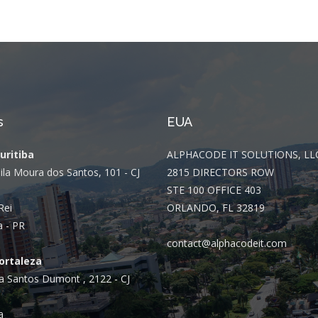
s
EUA
Curitiba
ALPHACODE IT SOLUTIONS, LL
ila Moura dos Santos, 101 - CJ
2815 DIRECTORS ROW
STE 100 OFFICE 403
Rei
ORLANDO, FL 32819
a - PR
contact@alphacodeit.com
Fortaleza
a Santos Dumont , 2122 - CJ
a