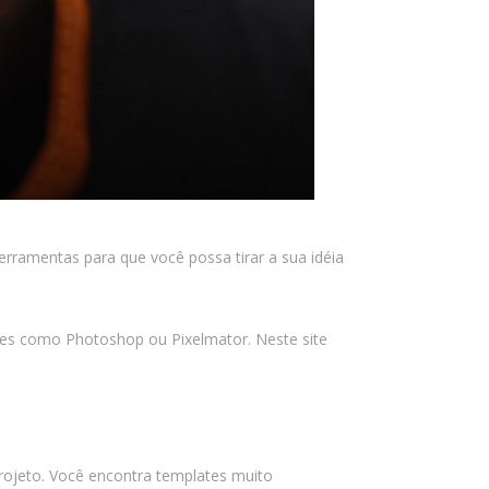
outubro 2025
setembro 2025
agosto 2025
julho 2025
junho 2025
maio 2025
abril 2025
março 2025
erramentas para que você possa tirar a sua idéia
fevereiro 2025
janeiro 2025
res como Photoshop ou Pixelmator. Neste site
dezembro 2024
novembro 2024
outubro 2024
setembro 2024
projeto. Você encontra templates muito