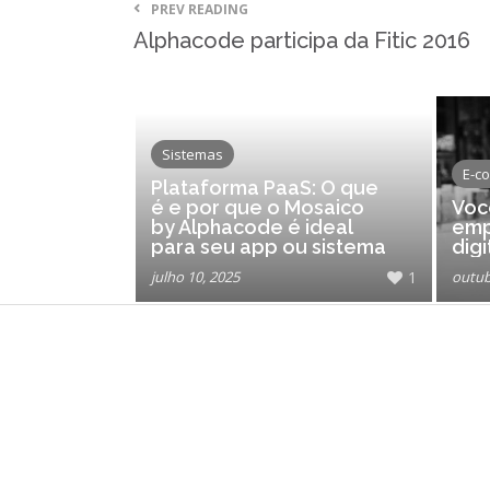
PREV READING
Alphacode participa da Fitic 2016
Sistemas
E-c
Plataforma PaaS: O que
é e por que o Mosaico
Voc
by Alphacode é ideal
emp
para seu app ou sistema
digi
julho 10, 2025
1
outub