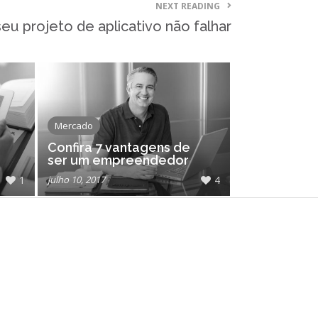
NEXT READING
junho 2021
seu projeto de aplicativo não falhar
abril 2021
março 2021
março 2020
janeiro 2020
agosto 2019
Mercado
julho 2019
Confira 7 vantagens de
ser um empreendedor
maio 2019
1
julho 10, 2017
4
abril 2019
março 2019
fevereiro 2019
janeiro 2019
dezembro 2018
outubro 2018