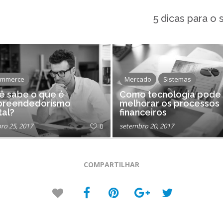
5 dicas para o 
ommerce
Mercado
Sistemas
ê sabe o que é
Como tecnologia pode
reendedorismo
melhorar os processos
tal?
financeiros
ro 25, 2017
0
setembro 20, 2017
COMPARTILHAR