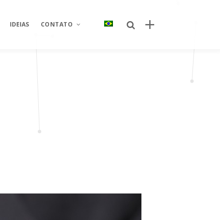
IDEIAS
CONTATO
Posts recentes
Sobre Nós
Por que o canal próprio de delivery se
Área restrita
tornou um ativo estratégico para
redes de restaurantes?
Fale conosco
Quem criou o novo site da Taco Bell
e
Seja um parceiro
Brasil? Descubra como o projeto foi
desenvolvido
Trabalhe conosco
Quem criou o aplicativo AJFans da
Almeida Junior?
O que é conta escrow e como ela
s
reduz riscos em operações digitais?