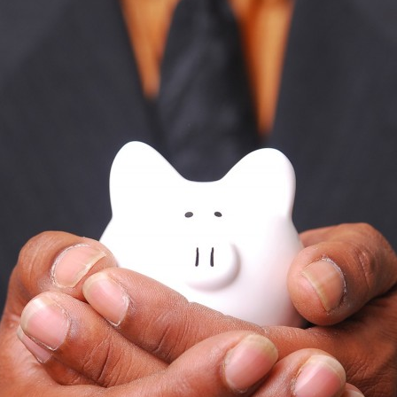
Integrações
Sistemas de gestão
E-commerce
Vtex E-commerce
Sites e PWAs
Alexa Skills
Growth Hacking
IOT
Squad as a Service
Desenvolvimento Sob
Medida
Outsourcing