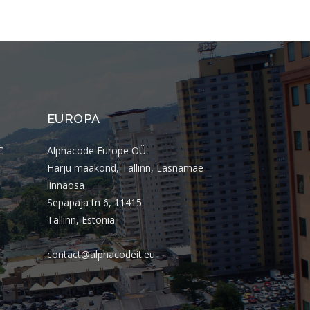
setembro 2018
agosto 2018
julho 2018
junho 2018
maio 2018
abril 2018
EUROPA
março 2018
C
Alphacode Europe OÜ
fevereiro 2018
Harju maakond, Tallinn, Lasnamäe
janeiro 2018
linnaosa
dezembro 2017
Sepapaja tn 6, 11415
novembro 2017
Tallinn, Estonia
outubro 2017
contact@alphacodeit.eu
setembro 2017
agosto 2017
julho 2017