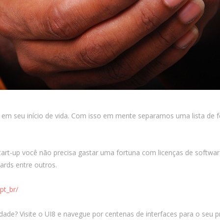
a em seu início de vida. Com isso em mente separamos uma lista de f
tart-up você não precisa gastar uma fortuna com licenças de softwa
ards entre outros.
pt_br/
idade? Visite o UI8 e navegue por centenas de interfaces para o seu 