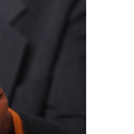
PSTI: Por que essa escolha define a
estabilidade da sua operação
financeira
Comentários
Arquivos
agosto 2026
julho 2026
abril 2026
março 2026
fevereiro 2026
janeiro 2026
novembro 2025