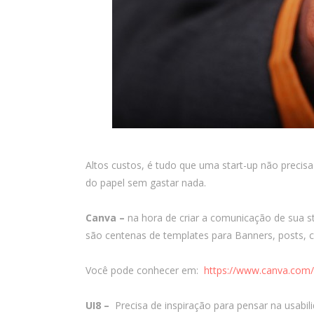
Altos custos, é tudo que uma start-up não precis
do papel sem gastar nada.
Canva –
na hora de criar a comunicação de sua s
são centenas de templates para Banners, posts, c
Você pode conhecer em:
https://www.canva.com/
UI8 –
Precisa de inspiração para pensar na usabil