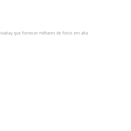
agosto 2024
julho 2024
junho 2024
abril 2024
xabay que fornecer milhares de fotos em alta
novembro 2023
outubro 2023
agosto 2023
junho 2023
maio 2023
março 2023
janeiro 2023
novembro 2022
outubro 2022
setembro 2022
agosto 2021