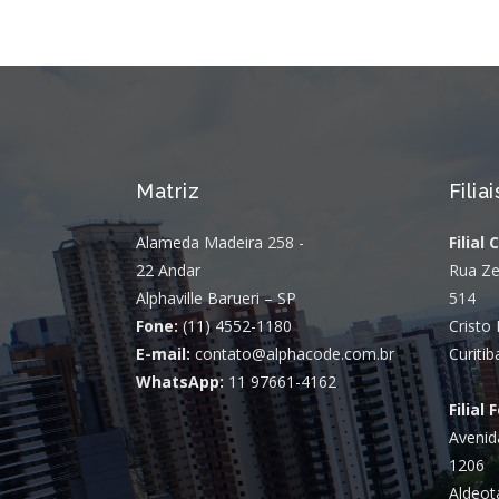
Matriz
Filiai
Alameda Madeira 258 -
Filial 
22 Andar
Rua Ze
Alphaville Barueri – SP
514
Fone:
(11) 4552-1180
Cristo 
E-mail:
contato@alphacode.com.br
Curitib
WhatsApp:
11 97661-4162
Filial 
Avenid
1206
Aldeot