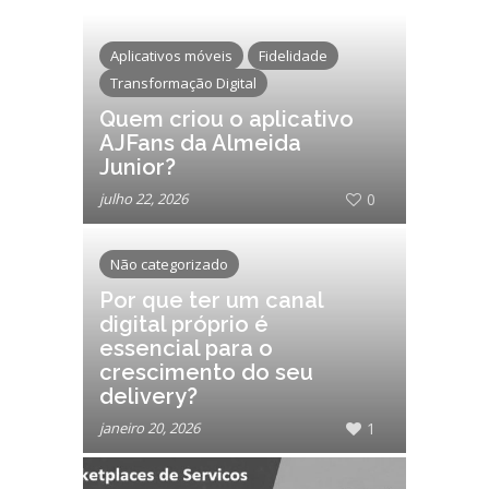
Aplicativos móveis
Fidelidade
Transformação Digital
Quem criou o aplicativo
AJFans da Almeida
Junior?
julho 22, 2026
0
Não categorizado
Por que ter um canal
digital próprio é
essencial para o
crescimento do seu
delivery?
janeiro 20, 2026
1