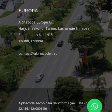
EUROPA
Alphacode Europe OÜ
Harju maakond, Tallinn, Lasnamäe linnaosa
Sepapaja tn 6, 11415
Tallinn, Estonia
contact@alphacodeit.eu
Alphacode Tecnologia da Informação LTDA - CNPJ:
22.156.162/0001-56