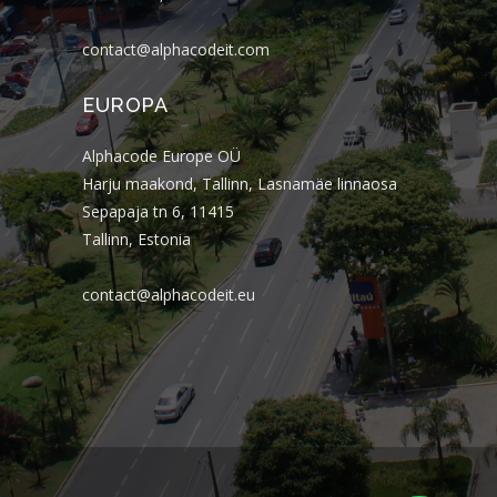
contact@alphacodeit.com
EUROPA
Alphacode Europe OÜ
Harju maakond, Tallinn, Lasnamäe linnaosa
Sepapaja tn 6, 11415
Tallinn, Estonia
contact@alphacodeit.eu