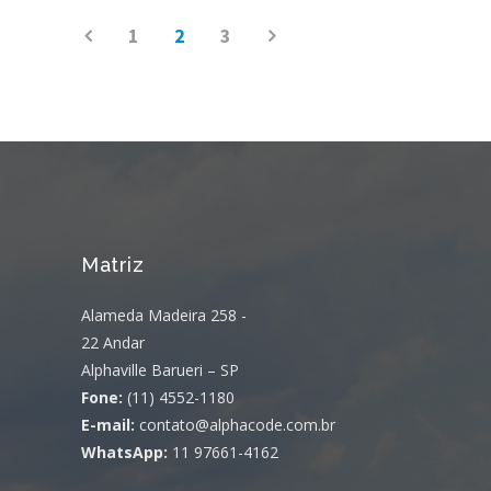
1
2
3
Matriz
Alameda Madeira 258 -
22 Andar
Alphaville Barueri – SP
Fone:
(11) 4552-1180
E-mail:
contato@alphacode.com.br
WhatsApp:
11 97661-4162