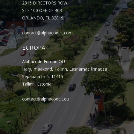
2815 DIRECTORS ROW
STE 100 OFFICE 403
ORLANDO, FL 32819
contact@alphacodeit.com
EUROPA
Alphacode Europe OÜ
Harju maakond, Tallinn, Lasnamäe linnaosa
Sepapaja tn 6, 11415
Tallinn, Estonia
contact@alphacodeit.eu