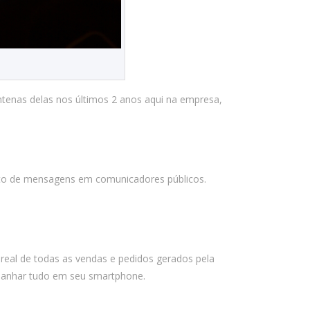
outubro 2025
setembro 2025
agosto 2025
julho 2025
junho 2025
tenas delas nos últimos 2 anos aqui na empresa,
maio 2025
abril 2025
março 2025
to de mensagens em comunicadores públicos.
fevereiro 2025
janeiro 2025
dezembro 2024
novembro 2024
eal de todas as vendas e pedidos gerados pela
outubro 2024
panhar tudo em seu smartphone.
setembro 2024