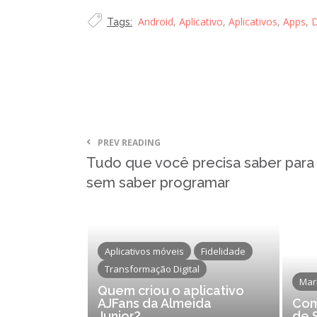
Android
,
Aplicativo
,
Aplicativos
,
Apps
,
D
Tags:
PREV READING
Tudo que você precisa saber para c
sem saber programar
Aplicativos móveis
Fidelidade
Transformação Digital
Mar
Quem criou o aplicativo
AJFans da Almeida
Com
Junior?
de 