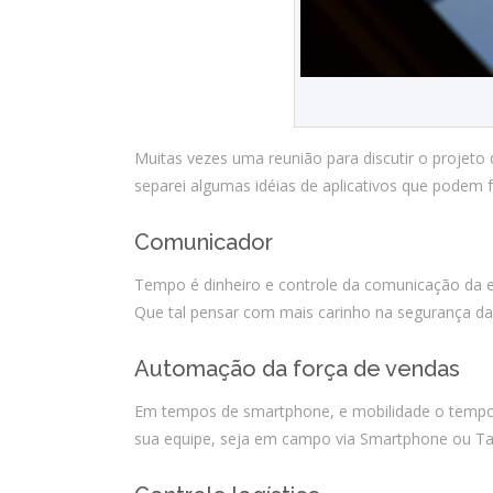
Muitas vezes uma reunião para discutir o projet
separei algumas idéias de aplicativos que podem f
Comunicador
Tempo é dinheiro e controle da comunicação da
Que tal pensar com mais carinho na segurança d
Automação da força de vendas
Em tempos de smartphone, e mobilidade o tempo 
sua equipe, seja em campo via Smartphone ou Ta