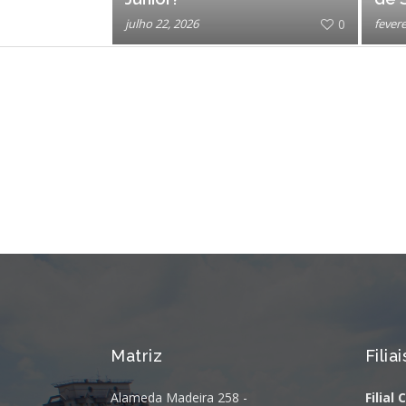
julho 22, 2026
0
fevere
Matriz
Filiai
Alameda Madeira 258 -
Filial 