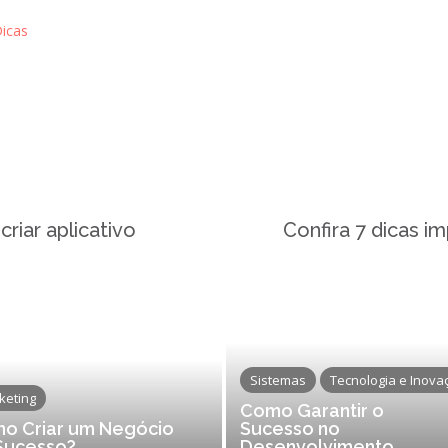
icas
riar aplicativo
Confira 7 dicas i
Sistemas
Tecnologia e Inova
keting
Como Garantir o
o Criar um Negócio
Sucesso no
Sucesso?
Desenvolvimento