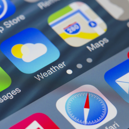
Integrações
Sistemas de gestão
E-commerce
Vtex E-commerce
Sites e PWAs
Alexa Skills
Growth Hacking
IOT
Squad as a Service
Desenvolvimento Sob
Medida
Outsourcing