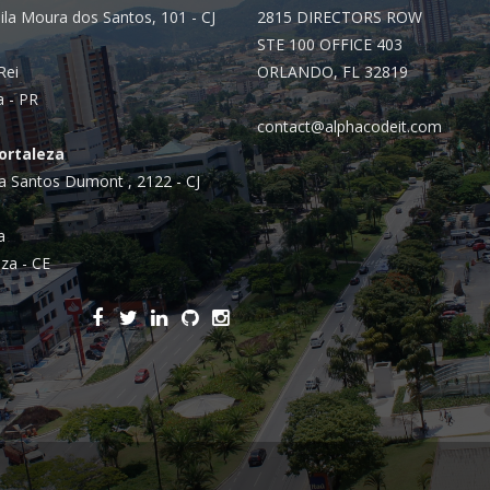
ila Moura dos Santos, 101 - CJ
2815 DIRECTORS ROW
STE 100 OFFICE 403
Rei
ORLANDO, FL 32819
a - PR
contact@alphacodeit.com
Fortaleza
a Santos Dumont , 2122 - CJ
a
za - CE