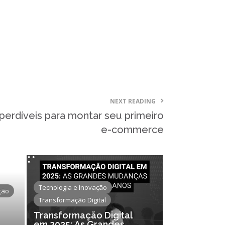
junho 2021
abril 2021
março 2021
março 2020
janeiro 2020
agosto 2019
NEXT READING
julho 2019
mperdíveis para montar seu primeiro
maio 2019
e-commerce
abril 2019
março 2019
fevereiro 2019
janeiro 2019
Tecnologia e Inovação
ção
dezembro 2018
Transformação Digital
outubro 2018
Transformação Digital
em 2025: As Grandes