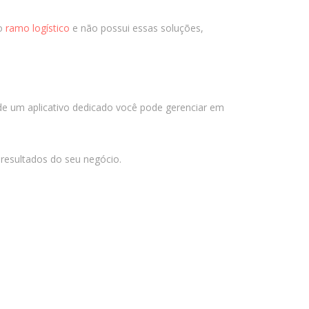
agosto 2024
julho 2024
no
ramo logístico
e não possui essas soluções,
junho 2024
abril 2024
novembro 2023
de um aplicativo dedicado você pode gerenciar em
outubro 2023
agosto 2023
junho 2023
 resultados do seu negócio.
maio 2023
março 2023
janeiro 2023
novembro 2022
outubro 2022
setembro 2022
agosto 2021