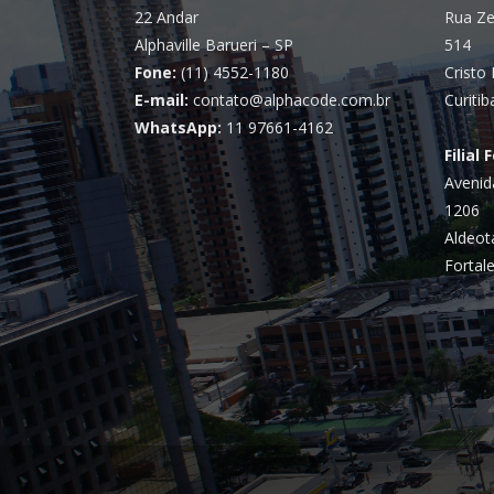
22 Andar
Rua Ze
Alphaville Barueri – SP
514
Fone:
(11) 4552-1180
Cristo 
E-mail:
contato@alphacode.com.br
Curitib
WhatsApp:
11 97661-4162
Filial 
Avenid
1206
Aldeot
Fortale