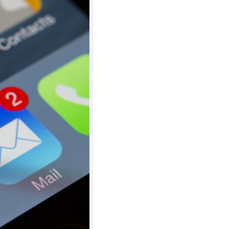
Almeida Junior?
O que é conta escrow e como ela
reduz riscos em operações digitais?
Comentários
Arquivos
agosto 2026
julho 2026
abril 2026
março 2026
fevereiro 2026
janeiro 2026
novembro 2025