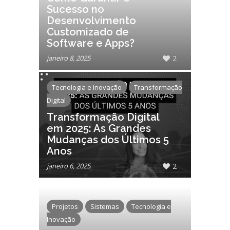
Sucesso no
Desenvolvimento
Customizado de
Software e Apps?
janeiro 8, 2025
2
Tecnologia e Inovação
Transformação
Digital
Transformação Digital
em 2025: As Grandes
Mudanças dos Últimos 5
Anos
janeiro 6, 2025
2
Projetos
Sistemas
Tecnologia e
Inovação