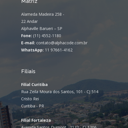
Matriz
Alameda Madeira 258 -
22 Andar
Alphaville Barueri – SP
Fone:
(11) 4552-1180
E-mail:
contato@alphacode.com.br
WhatsApp:
11 97661-4162
Filiais
Filial Curitiba
Rua Zeila Moura dos Santos, 101 - CJ 514
Cristo Rei
Curitiba - PR
Filial Fortaleza
Avenida Santos Dumont , 2122 - CJ 1206