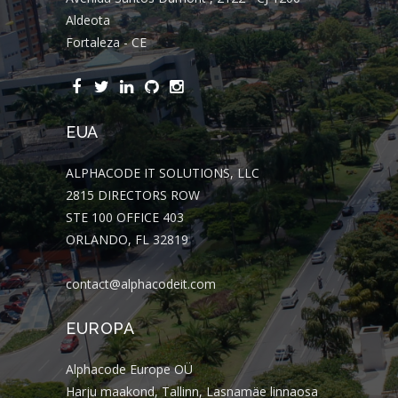
Aldeota
Fortaleza - CE
EUA
ALPHACODE IT SOLUTIONS, LLC
2815 DIRECTORS ROW
STE 100 OFFICE 403
ORLANDO, FL 32819
contact@alphacodeit.com
EUROPA
Alphacode Europe OÜ
Harju maakond, Tallinn, Lasnamäe linnaosa