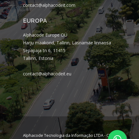
contact@alphacodeit.com
EUROPA
Alphacode Europe OÜ
Harju maakond, Tallinn, Lasnamäe linnaosa
Sepapaja tn 6, 11415
Tallinn, Estonia
contact@alphacodeit.eu
Alphacode Tecnologia da Informação LTDA - CNPJ: