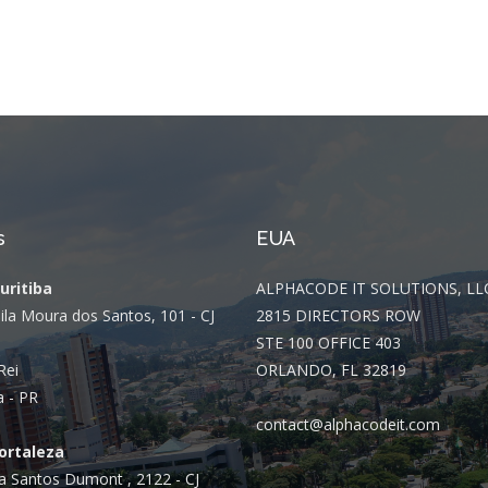
Integrações
Sistemas de gestão
E-commerce
Vtex E-commerce
Sites e PWAs
Alexa Skills
s
EUA
Growth Hacking
Curitiba
ALPHACODE IT SOLUTIONS, LL
IOT
ila Moura dos Santos, 101 - CJ
2815 DIRECTORS ROW
Squad as a Service
STE 100 OFFICE 403
Rei
ORLANDO, FL 32819
Desenvolvimento Sob
a - PR
Medida
contact@alphacodeit.com
Outsourcing
Fortaleza
a Santos Dumont , 2122 - CJ