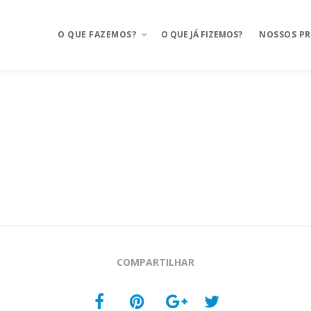
O QUE FAZEMOS?
O QUE JÁ FIZEMOS?
NOSSOS P
Aplicativos móveis
Mosaico
BAAS – Bank As A Service
Mosaico Ba
Integrações
Mosaico Fo
Ux Design e Pré-projeto
Anyfood – I
delivery
Serviços de Cloud
Mosaico Sa
Chatbot e WhatsApp
Mosaico Log
COMPARTILHAR
CRM Food
Sustentação
FMS e Delivery Próprio