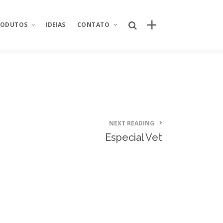
RODUTOS
IDEIAS
CONTATO
Posts recentes
Sobre Nós
Spoleto aposta em experiência e
nking
Área restrita
relacionamento com a campanha
“Apaixonados por Queijo”
od
Fale conosco
NEXT READING
Por que o canal próprio de delivery se
Especial Vet
ntegrador de
Seja um parceiro
tornou um ativo estratégico para
redes de restaurantes?
Trabalhe conosco
úde
Quem criou o novo site da Taco Bell
Brasil? Descubra como o projeto foi
istica
desenvolvido
 de projetos
Quem criou o aplicativo AJFans da