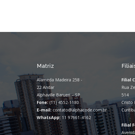
Matriz
Filiai
Alameda Madeira 258 -
Filial 
22 Andar
Rua Ze
Alphaville Barueri – SP
514
Fone:
(11) 4552-1180
Cristo 
E-mail:
contato@alphacode.com.br
Curitib
WhatsApp:
11 97661-4162
Filial 
Avenid