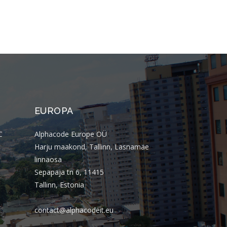
Almeida Junior?
O que é conta escrow e como ela
reduz riscos em operações digitais?
Comentários
Arquivos
EUROPA
agosto 2026
C
Alphacode Europe OÜ
julho 2026
Harju maakond, Tallinn, Lasnamäe
abril 2026
linnaosa
março 2026
Sepapaja tn 6, 11415
Tallinn, Estonia
fevereiro 2026
janeiro 2026
contact@alphacodeit.eu
novembro 2025