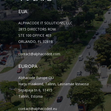
EUA
ALPHACODE IT SOLUTIONS, LLC
2815 DIRECTORS ROW
STE 100 OFFICE 403
ORLANDO, FL 32819
contact@alphacodeit.com
EUROPA
Alphacode Europe OÜ
Harju maakond, Tallinn, Lasnamäe linnaosa
Sepapaja tn 6, 11415
Tallinn, Estonia
contact@alphacodeit.eu