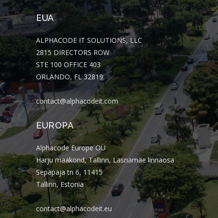
EUA
ALPHACODE IT SOLUTIONS, LLC
2815 DIRECTORS ROW
STE 100 OFFICE 403
ORLANDO, FL 32819
contact@alphacodeit.com
EUROPA
Alphacode Europe OÜ
Harju maakond, Tallinn, Lasnamäe linnaosa
Sepapaja tn 6, 11415
Tallinn, Estonia
contact@alphacodeit.eu