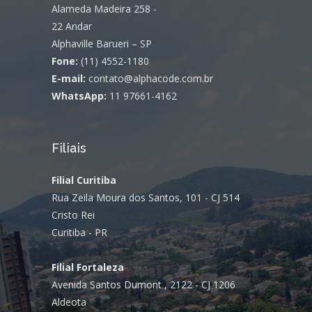
Alameda Madeira 258 -
22 Andar
Alphaville Barueri – SP
Fone:
(11) 4552-1180
E-mail:
contato@alphacode.com.br
WhatsApp:
11 97661-4162
Filiais
Filial Curitiba
Rua Zeila Moura dos Santos, 101 - CJ 514
Cristo Rei
Curitiba - PR
Filial Fortaleza
Avenida Santos Dumont , 2122 - CJ 1206
Aldeota