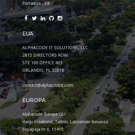
Fortaleza - CE
EUA
ALPHACODE IT SOLUTIONS, LLC
2815 DIRECTORS ROW
STE 100 OFFICE 403
ORLANDO, FL 32819
contact@alphacodeit.com
EUROPA
Alphacode Europe OÜ
Harju maakond, Tallinn, Lasnamäe linnaosa
Sepapaja tn 6, 11415