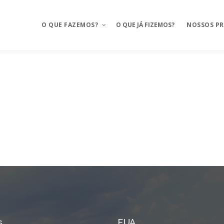
O QUE FAZEMOS?
O QUE JÁ FIZEMOS?
NOSSOS P
Aplicativos móveis
Mosaico
BAAS – Bank As A Service
Mosaico Ba
Integrações
Mosaico Fo
Ux Design e Pré-projeto
Anyfood – I
delivery
Serviços de Cloud
Mosaico Sa
Chatbot e WhatsApp
Mosaico Log
CRM Food
Sustentação
FMS e Delivery Próprio
s
EUA