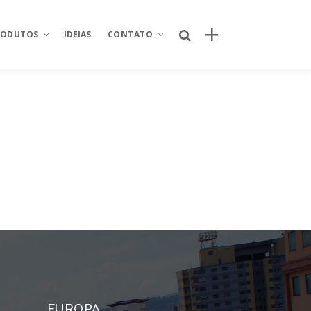
RODUTOS
IDEIAS
CONTATO
Posts recentes
Sobre Nós
Por que o canal próprio de delivery se
nking
Área restrita
tornou um ativo estratégico para
redes de restaurantes?
od
Fale conosco
Quem criou o novo site da Taco Bell
ntegrador de
Seja um parceiro
Brasil? Descubra como o projeto foi
desenvolvido
Trabalhe conosco
úde
Quem criou o aplicativo AJFans da
Almeida Junior?
istica
O que é conta escrow e como ela
 de projetos
reduz riscos em operações digitais?
EUROPA