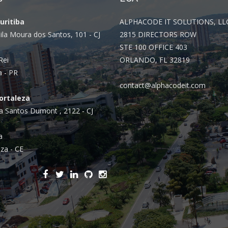
Integrações
Sistemas de gestão
Curitiba
ALPHACODE IT SOLUTIONS, LL
ila Moura dos Santos, 101 - CJ
2815 DIRECTORS ROW
E-commerce
STE 100 OFFICE 403
Vtex E-commerce
Rei
ORLANDO, FL 32819
a - PR
Sites e PWAs
contact@alphacodeit.com
Fortaleza
Alexa Skills
a Santos Dumont , 2122 - CJ
Growth Hacking
a
IOT
za - CE
Squad as a Service
Desenvolvimento Sob
Medida
Outsourcing