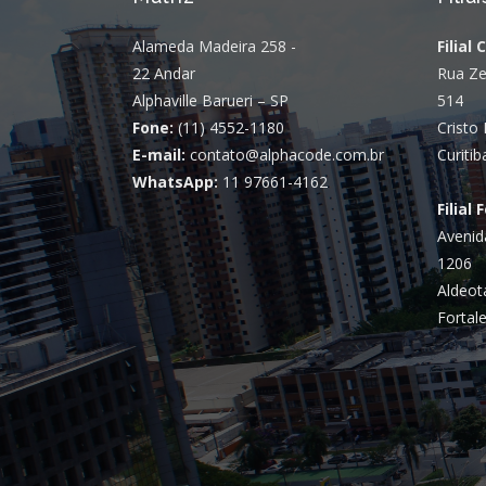
Alameda Madeira 258 -
Filial 
22 Andar
Rua Ze
Alphaville Barueri – SP
514
Fone:
(11) 4552-1180
Cristo 
E-mail:
contato@alphacode.com.br
Curitib
WhatsApp:
11 97661-4162
Filial 
Avenid
1206
Aldeot
Fortale