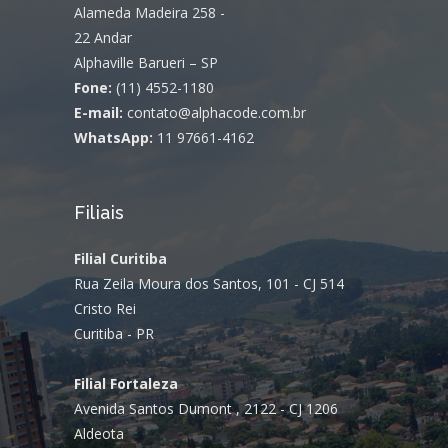
Alameda Madeira 258 -
22 Andar
Alphaville Barueri – SP
Fone:
(11) 4552-1180
E-mail:
contato@alphacode.com.br
WhatsApp:
11 97661-4162
Filiais
Filial Curitiba
Rua Zeila Moura dos Santos, 101 - CJ 514
Cristo Rei
Curitiba - PR
Filial Fortaleza
Avenida Santos Dumont , 2122 - CJ 1206
Aldeota