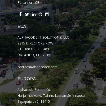
Fortaleza - CE
EUA
ALPHACODE IT SOLUTIONS, LLC
2815 DIRECTORS ROW
STE 100 OFFICE 403
ORLANDO, FL 32819
contact@alphacodeit.com
EUROPA
Alphacode Europe OÜ
Harju maakond, Tallinn, Lasnamäe linnaosa
Sepapaja tn 6, 11415