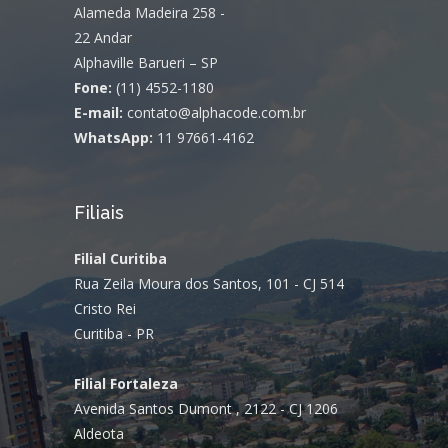
Alameda Madeira 258 -
22 Andar
Alphaville Barueri – SP
Fone:
(11) 4552-1180
E-mail:
contato@alphacode.com.br
WhatsApp:
11 97661-4162
Filiais
Filial Curitiba
Rua Zeila Moura dos Santos, 101 - CJ 514
Cristo Rei
Curitiba - PR
Filial Fortaleza
Avenida Santos Dumont , 2122 - CJ 1206
Aldeota