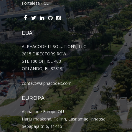
Fortaleza - CE
EUA
ALPHACODE IT SOLUTIONS, LLC
2815 DIRECTORS ROW
STE 100 OFFICE 403
ORLANDO, FL 32819
contact@alphacodeit.com
EUROPA
Alphacode Europe OÜ
Harju maakond, Tallinn, Lasnamäe linnaosa
Sepapaja tn 6, 11415