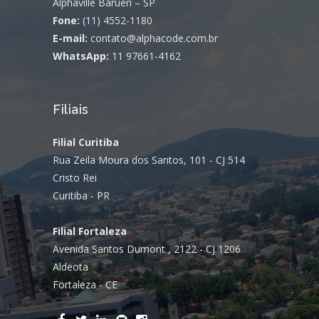
Alphaville Barueri – SP
Fone:
(11) 4552-1180
E-mail:
contato@alphacode.com.br
WhatsApp:
11 97661-4162
Filiais
Filial Curitiba
Rua Zeila Moura dos Santos, 101 - CJ 514
Cristo Rei
Curitiba - PR
Filial Fortaleza
Avenida Santos Dumont , 2122 - CJ 1206
Aldeota
Fortaleza - CE