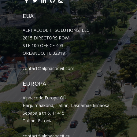
EUA
ALPHACODE IT SOLUTIONS, LLC
2815 DIRECTORS ROW
STE 100 OFFICE 403
ORLANDO, FL 32819
contact@alphacodeit.com
EUROPA
Alphacode Europe OÜ
Harju maakond, Tallinn, Lasnamäe linnaosa
Sepapaja tn 6, 11415
Tallinn, Estonia
contact@alphacodeit.eu