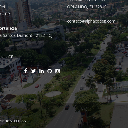
Integrações
Rei
ORLANDO, FL 32819
Sistemas de gestão
a - PR
E-commerce
contact@alphacodeit.com
Fortaleza
Vtex E-commerce
a Santos Dumont , 2122 - CJ
Sites e PWAs
a
Alexa Skills
za - CE
Growth Hacking
IOT
Squad as a Service
Desenvolvimento Sob
Medida
Outsourcing
156.162/0001-56