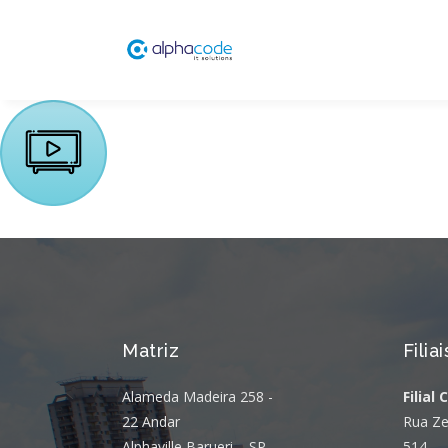
Matriz
Filiai
Alameda Madeira 258 -
Filial 
22 Andar
Rua Ze
Alphaville Barueri – SP
514