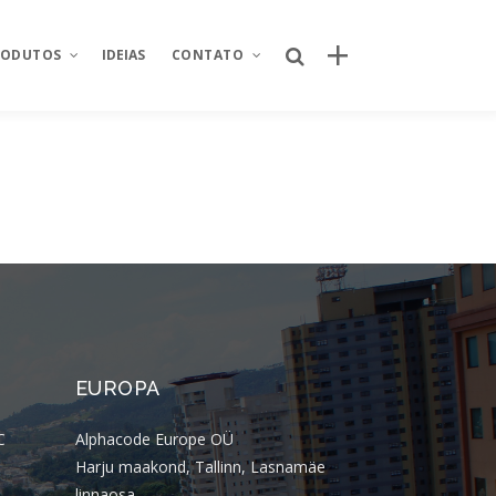
RODUTOS
IDEIAS
CONTATO
Posts recentes
Sobre Nós
Por que o canal próprio de delivery se
nking
Área restrita
tornou um ativo estratégico para
redes de restaurantes?
od
Fale conosco
Quem criou o novo site da Taco Bell
ntegrador de
Seja um parceiro
Brasil? Descubra como o projeto foi
desenvolvido
Trabalhe conosco
úde
Quem criou o aplicativo AJFans da
EUROPA
Almeida Junior?
istica
C
Alphacode Europe OÜ
O que é conta escrow e como ela
 de projetos
Harju maakond, Tallinn, Lasnamäe
reduz riscos em operações digitais?
linnaosa