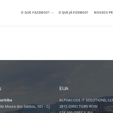
O QUE FAZEMOS?
O QUE JÁ FIZEMOS?
NOSSOS P
Aplicativos móveis
Mosaico
BAAS – Bank As A Service
Mosaico Ba
Integrações
Mosaico Fo
Ux Design e Pré-projeto
Anyfood – I
delivery
Serviços de Cloud
Mosaico Sa
s
EUA
Chatbot e WhatsApp
Mosaico Log
Curitiba
ALPHACODE IT SOLUTIONS, LL
CRM Food
Sustentação
ila Moura dos Santos, 101 - CJ
2815 DIRECTORS ROW
FMS e Delivery Próprio
STE 100 OFFICE 403