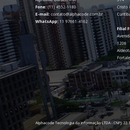
Fone:
(11) 4552-1180
Cristo 
E-mail:
contato@alphacode.com.br
Curitib
WhatsApp:
11 97661-4162
Filial 
Avenid
1206
Aldeot
Fortale
Alphacode Tecnologia da Informação LTDA - CNPJ: 22.