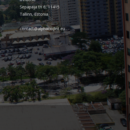
PSTI: Por que essa escolha define a
Sepapaja tn 6, 11415
estabilidade da sua operação
Tallinn, Estonia
financeira
contact@alphacodeit.eu
Comentários
Arquivos
agosto 2026
julho 2026
abril 2026
março 2026
fevereiro 2026
janeiro 2026
novembro 2025