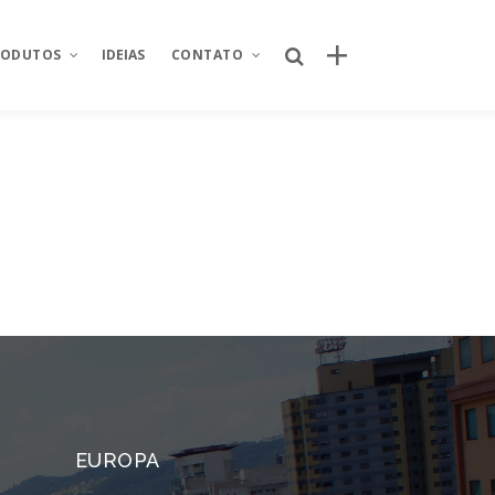
RODUTOS
IDEIAS
CONTATO
Posts recentes
Sobre Nós
Por que o canal próprio de delivery se
nking
Área restrita
tornou um ativo estratégico para
redes de restaurantes?
od
Fale conosco
Quem criou o novo site da Taco Bell
ntegrador de
Seja um parceiro
Brasil? Descubra como o projeto foi
desenvolvido
Trabalhe conosco
úde
Quem criou o aplicativo AJFans da
Almeida Junior?
istica
O que é conta escrow e como ela
 de projetos
EUROPA
reduz riscos em operações digitais?