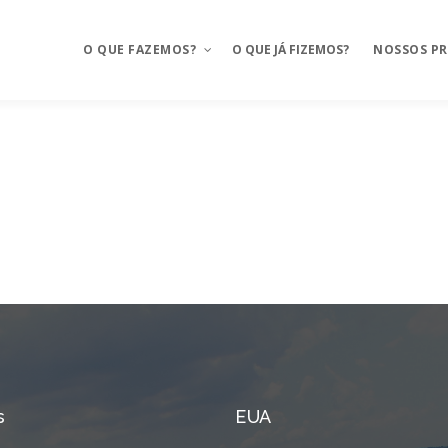
O QUE FAZEMOS?
O QUE JÁ FIZEMOS?
NOSSOS P
Aplicativos móveis
Mosaico
BAAS – Bank As A Service
Mosaico Ba
Integrações
Mosaico Fo
Ux Design e Pré-projeto
Anyfood – I
delivery
Serviços de Cloud
Mosaico Sa
Chatbot e WhatsApp
Mosaico Log
CRM Food
Sustentação
s
EUA
FMS e Delivery Próprio