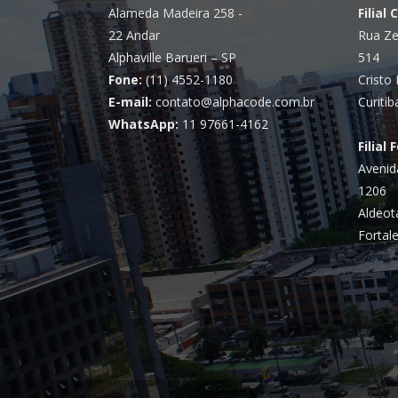
Alameda Madeira 258 -
Filial 
22 Andar
Rua Ze
Alphaville Barueri – SP
514
Fone:
(11) 4552-1180
Cristo 
E-mail:
contato@alphacode.com.br
Curitib
WhatsApp:
11 97661-4162
Filial 
Avenid
1206
Aldeot
Fortale