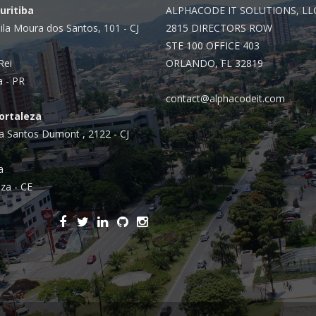
Integrações
Curitiba
ALPHACODE IT SOLUTIONS, LL
Sistemas de gestão
ila Moura dos Santos, 101 - CJ
2815 DIRECTORS ROW
STE 100 OFFICE 403
E-commerce
Rei
ORLANDO, FL 32819
Vtex E-commerce
a - PR
contact@alphacodeit.com
Sites e PWAs
Fortaleza
a Santos Dumont , 2122 - CJ
Alexa Skills
Growth Hacking
a
za - CE
IOT
Squad as a Service
Desenvolvimento Sob
Medida
Outsourcing