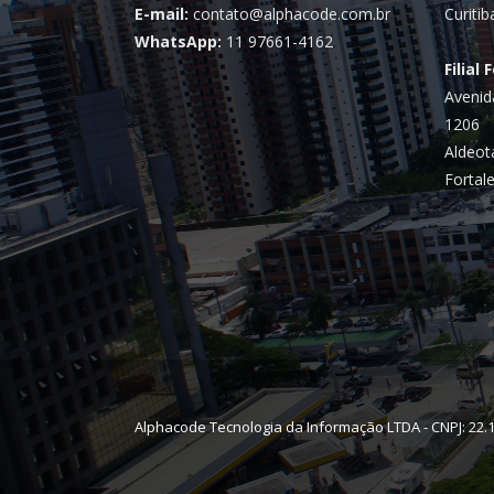
E-mail:
contato@alphacode.com.br
Curitib
WhatsApp:
11 97661-4162
Filial 
Avenid
1206
Aldeot
Fortale
Alphacode Tecnologia da Informação LTDA - CNPJ: 22.