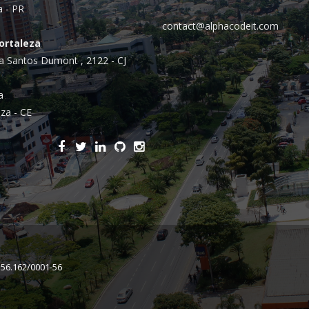
Integrações
a - PR
Sistemas de gestão
contact@alphacodeit.com
Fortaleza
E-commerce
a Santos Dumont , 2122 - CJ
Vtex E-commerce
a
Sites e PWAs
za - CE
Alexa Skills
Growth Hacking
IOT
Squad as a Service
Desenvolvimento Sob
Medida
156.162/0001-56
Outsourcing