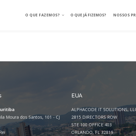
O QUE FAZEMOS?
O QUE JÁ FIZEMOS?
NOSSOS P
Aplicativos móveis
Mosaico
BAAS – Bank As A Service
Mosaico Ba
Integrações
Mosaico Fo
Ux Design e Pré-projeto
Anyfood – I
delivery
s
EUA
Serviços de Cloud
Mosaico Sa
Curitiba
Chatbot e WhatsApp
ALPHACODE IT SOLUTIONS, LL
Mosaico Log
ila Moura dos Santos, 101 - CJ
2815 DIRECTORS ROW
CRM Food
STE 100 OFFICE 403
Sustentação
Rei
ORLANDO, FL 32819
FMS e Delivery Próprio