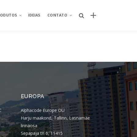
RODUTOS
IDEIAS
CONTATO
Posts recentes
Sobre Nós
Por que o canal próprio de delivery se
nking
Área restrita
tornou um ativo estratégico para
redes de restaurantes?
od
Fale conosco
Quem criou o novo site da Taco Bell
ntegrador de
Seja um parceiro
Brasil? Descubra como o projeto foi
EUROPA
desenvolvido
Trabalhe conosco
úde
Quem criou o aplicativo AJFans da
C
Alphacode Europe OÜ
Almeida Junior?
istica
Harju maakond, Tallinn, Lasnamäe
O que é conta escrow e como ela
linnaosa
 de projetos
reduz riscos em operações digitais?
Sepapaja tn 6, 11415