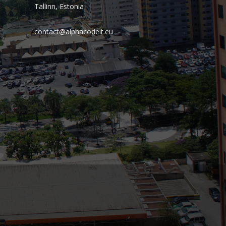
Tallinn, Estonia
PSTI: Por que essa escolha define a
estabilidade da sua operação
contact@alphacodeit.eu
financeira
Comentários
Arquivos
agosto 2026
julho 2026
abril 2026
março 2026
fevereiro 2026
janeiro 2026
novembro 2025