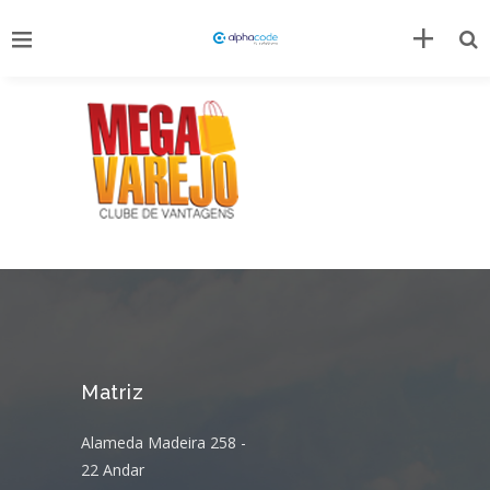
Matriz
Alameda Madeira 258 -
22 Andar