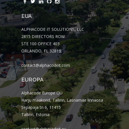
EUA
ALPHACODE IT SOLUTIONS, LLC
2815 DIRECTORS ROW
STE 100 OFFICE 403
ORLANDO, FL 32819
contact@alphacodeit.com
EUROPA
Alphacode Europe OÜ
Harju maakond, Tallinn, Lasnamäe linnaosa
Sepapaja tn 6, 11415
Tallinn, Estonia
contact@alphacodeit.eu