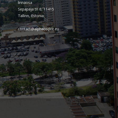
Almeida Junior?
linnaosa
Sepapaja tn 6, 11415
O que é conta escrow e como ela
Tallinn, Estonia
reduz riscos em operações digitais?
contact@alphacodeit.eu
Comentários
Arquivos
agosto 2026
julho 2026
abril 2026
março 2026
fevereiro 2026
janeiro 2026
novembro 2025