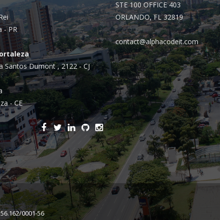
Integrações
STE 100 OFFICE 403
Sistemas de gestão
Rei
ORLANDO, FL 32819
a - PR
E-commerce
contact@alphacodeit.com
Fortaleza
Vtex E-commerce
a Santos Dumont , 2122 - CJ
Sites e PWAs
a
Alexa Skills
za - CE
Growth Hacking
IOT
Squad as a Service
Desenvolvimento Sob
Medida
Outsourcing
156.162/0001-56