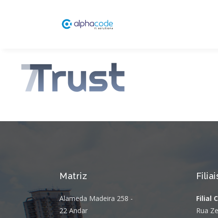
Matriz
Filiai
Alameda Madeira 258 -
Filial 
22 Andar
Rua Ze