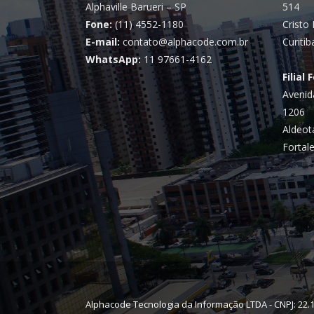
Alphaville Barueri – SP
514
Fone:
(11) 4552-1180
Cristo 
E-mail:
contato@alphacode.com.br
Curitib
WhatsApp:
11 97661-4162
Filial 
Avenid
1206
Aldeot
Fortale
Alphacode Tecnologia da Informação LTDA - CNPJ: 22.