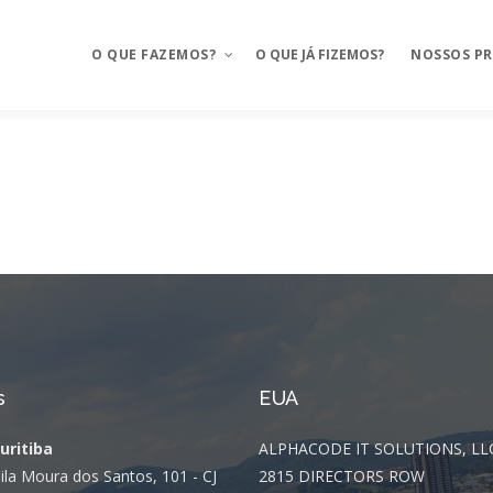
O QUE FAZEMOS?
O QUE JÁ FIZEMOS?
NOSSOS P
Aplicativos móveis
Mosaico
BAAS – Bank As A Service
Mosaico Ba
Integrações
Mosaico Fo
Ux Design e Pré-projeto
Anyfood – I
delivery
Serviços de Cloud
Mosaico Sa
s
Chatbot e WhatsApp
EUA
Mosaico Log
CRM Food
Curitiba
ALPHACODE IT SOLUTIONS, LL
Sustentação
ila Moura dos Santos, 101 - CJ
2815 DIRECTORS ROW
FMS e Delivery Próprio