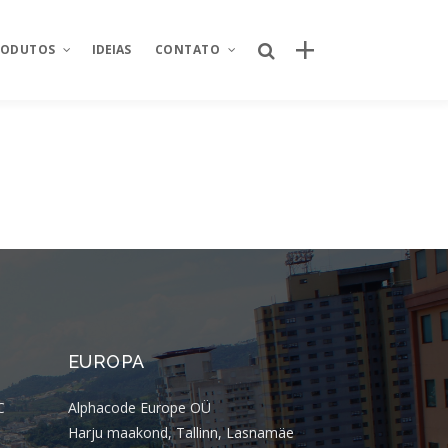
RODUTOS
IDEIAS
CONTATO
Posts recentes
Sobre Nós
Spoleto aposta em experiência e
nking
Área restrita
relacionamento com a campanha
“Apaixonados por Queijo”
od
Fale conosco
Por que o canal próprio de delivery se
ntegrador de
Seja um parceiro
tornou um ativo estratégico para
redes de restaurantes?
Trabalhe conosco
úde
Quem criou o novo site da Taco Bell
EUROPA
Brasil? Descubra como o projeto foi
istica
desenvolvido
C
Alphacode Europe OÜ
 de projetos
Quem criou o aplicativo AJFans da
Harju maakond, Tallinn, Lasnamäe