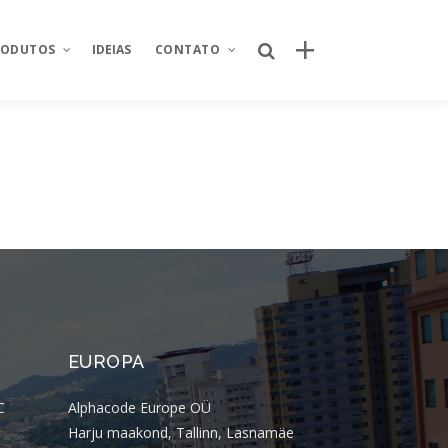
RODUTOS
IDEIAS
CONTATO
Posts recentes
Sobre Nós
Spoleto aposta em experiência e
nking
Área restrita
relacionamento com a campanha
“Apaixonados por Queijo”
od
Fale conosco
Por que o canal próprio de delivery se
ntegrador de
Seja um parceiro
tornou um ativo estratégico para
redes de restaurantes?
Trabalhe conosco
úde
Quem criou o novo site da Taco Bell
EUROPA
Brasil? Descubra como o projeto foi
istica
desenvolvido
C
Alphacode Europe OÜ
 de projetos
Quem criou o aplicativo AJFans da
Harju maakond, Tallinn, Lasnamäe