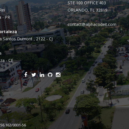
Integrações
STE 100 OFFICE 403
Sistemas de gestão
Rei
ORLANDO, FL 32819
a - PR
E-commerce
contact@alphacodeit.com
Fortaleza
Vtex E-commerce
a Santos Dumont , 2122 - CJ
Sites e PWAs
a
Alexa Skills
za - CE
Growth Hacking
IOT
Squad as a Service
Desenvolvimento Sob
Medida
Outsourcing
156.162/0001-56