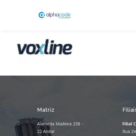
Matriz
Filiai
Alameda Madeira 258 -
Filial 
22 Andar
Rua Ze