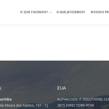
O QUE FAZEMOS?
O QUE JÁ FIZEMOS?
NOSSOS P
Aplicativos móveis
Mosaico
BAAS – Bank As A Service
Mosaico Ba
Integrações
Mosaico Fo
Ux Design e Pré-projeto
Anyfood – I
delivery
Serviços de Cloud
Mosaico Sa
s
Chatbot e WhatsApp
EUA
Mosaico Log
CRM Food
Curitiba
ALPHACODE IT SOLUTIONS, LL
Sustentação
ila Moura dos Santos, 101 - CJ
2815 DIRECTORS ROW
FMS e Delivery Próprio