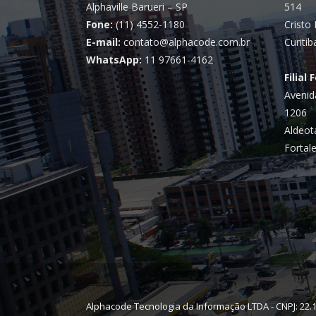
Alphaville Barueri – SP
514
Fone:
(11) 4552-1180
Cristo 
E-mail:
contato@alphacode.com.br
Curitib
WhatsApp:
11 97661-4162
Filial 
Avenid
1206
Aldeot
Fortale
Alphacode Tecnologia da Informação LTDA - CNPJ: 22.