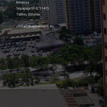
Almeida Junior?
linnaosa
Sepapaja tn 6, 11415
O que é conta escrow e como ela
Tallinn, Estonia
reduz riscos em operações digitais?
contact@alphacodeit.eu
Comentários
Arquivos
agosto 2026
julho 2026
abril 2026
março 2026
fevereiro 2026
janeiro 2026
novembro 2025