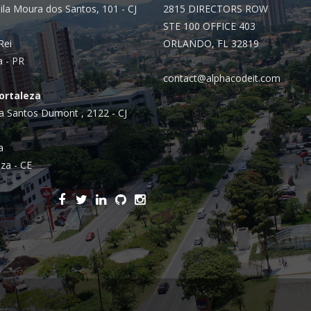
Integrações
ila Moura dos Santos, 101 - CJ
2815 DIRECTORS ROW
Sistemas de gestão
STE 100 OFFICE 403
Rei
ORLANDO, FL 32819
E-commerce
a - PR
Vtex E-commerce
contact@alphacodeit.com
Fortaleza
Sites e PWAs
a Santos Dumont , 2122 - CJ
Alexa Skills
a
Growth Hacking
za - CE
IOT
Squad as a Service
Desenvolvimento Sob
Medida
Outsourcing