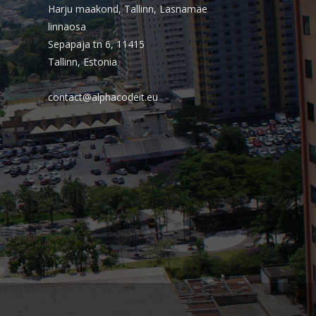
Harju maakond, Tallinn, Lasnamäe
PSTI: Por que essa escolha define a
linnaosa
estabilidade da sua operação
Sepapaja tn 6, 11415
financeira
Tallinn, Estonia
Comentários
contact@alphacodeit.eu
Arquivos
agosto 2026
julho 2026
abril 2026
março 2026
fevereiro 2026
janeiro 2026
novembro 2025