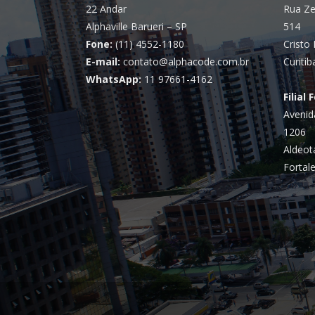
22 Andar
Rua Ze
Alphaville Barueri – SP
514
Fone:
(11) 4552-1180
Cristo 
E-mail:
contato@alphacode.com.br
Curitib
WhatsApp:
11 97661-4162
Filial 
Avenid
1206
Aldeot
Fortale