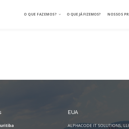
O QUE FAZEMOS?
O QUE JÁ FIZEMOS?
NOSSOS P
Aplicativos móveis
Mosaico
BAAS – Bank As A Service
Mosaico Ba
Integrações
Mosaico Fo
Ux Design e Pré-projeto
Anyfood – I
delivery
Serviços de Cloud
Mosaico Sa
Chatbot e WhatsApp
Mosaico Log
s
EUA
CRM Food
Sustentação
Curitiba
ALPHACODE IT SOLUTIONS, LL
FMS e Delivery Próprio