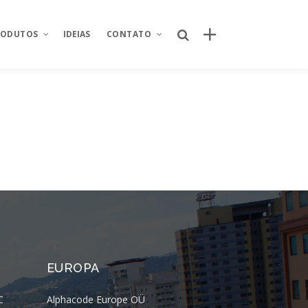
RODUTOS
IDEIAS
CONTATO
Posts recentes
Sobre Nós
Por que o canal próprio de delivery se
nking
Área restrita
tornou um ativo estratégico para
redes de restaurantes?
od
Fale conosco
Quem criou o novo site da Taco Bell
ntegrador de
Seja um parceiro
Brasil? Descubra como o projeto foi
desenvolvido
Trabalhe conosco
úde
Quem criou o aplicativo AJFans da
Almeida Junior?
istica
EUROPA
O que é conta escrow e como ela
 de projetos
reduz riscos em operações digitais?
C
Alphacode Europe OÜ