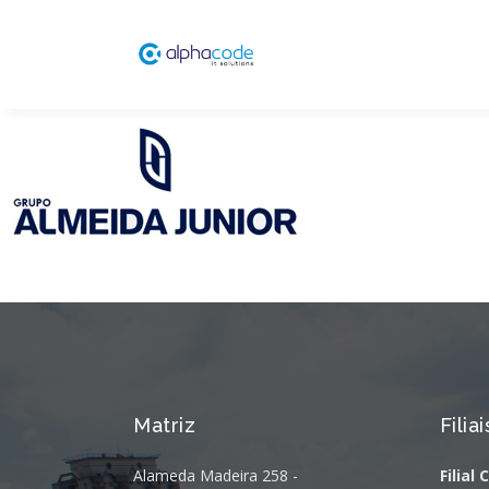
Matriz
Filiai
Alameda Madeira 258 -
Filial 