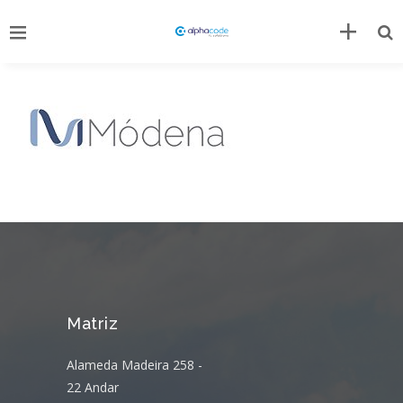
Matriz
Alameda Madeira 258 -
22 Andar