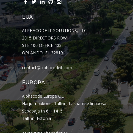
EUA
ALPHACODE IT SOLUTIONS, LLC
2815 DIRECTORS ROW
STE 100 OFFICE 403
ORLANDO, FL 32819
contact@alphacodeit.com
EUROPA
Alphacode Europe OÜ
Harju maakond, Tallinn, Lasnamäe linnaosa
Sepapaja tn 6, 11415
Tallinn, Estonia