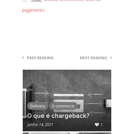
pagamento
PREV READING
NEXT READING
Delivery
E-commerce
O que é chargeback?
junho 14, 2021
1