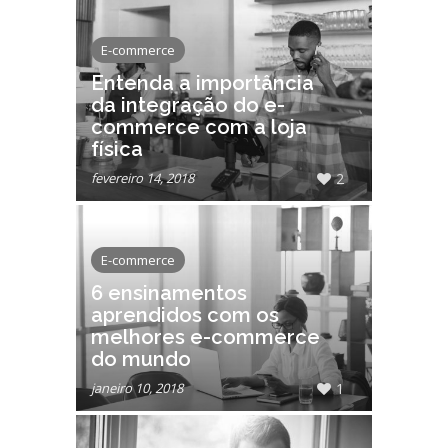
E-commerce
Entenda a importância
da integração do e-
commerce com a loja
física
fevereiro 14, 2018
2
E-commerce
6 ensinamentos
aprendidos com os
melhores e-commerce
do mundo
janeiro 10, 2018
1