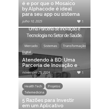
é e por que o Mosaico
by Alphacode é ideal
para seu app ou sistema
julho 10, 2025
1
Mercado
Sistemas
Transformação
Digital
Atendendo à BD: Uma
Parceria de Inovação e
Tecnologia no Setor de
novembro 25, 2024
1
Saúde
Health Tech
Projetos
Telemedicina
5 Razões para Investir
em um Aplicativo