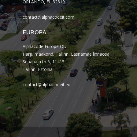
ORLANDO, FL 32819
contact@alphacodeit.com
EUROPA
Alphacode Europe OÜ
Harju maakond, Tallinn, Lasnamäe linnaosa
Sepapaja tn 6, 11415
Tallinn, Estonia
contact@alphacodeit.eu