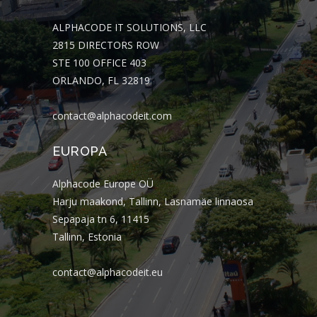
ALPHACODE IT SOLUTIONS, LLC
2815 DIRECTORS ROW
STE 100 OFFICE 403
ORLANDO, FL 32819
contact@alphacodeit.com
EUROPA
Alphacode Europe OÜ
Harju maakond, Tallinn, Lasnamäe linnaosa
Sepapaja tn 6, 11415
Tallinn, Estonia
contact@alphacodeit.eu