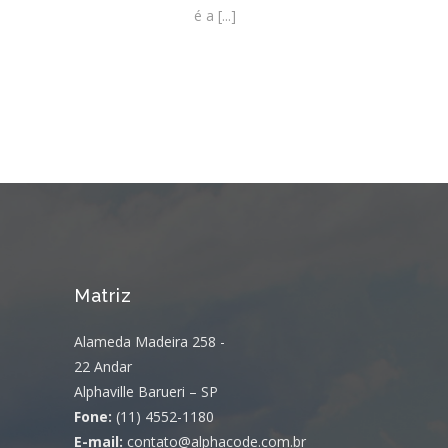
é a
[...]
Matriz
Alameda Madeira 258 -
22 Andar
Alphaville Barueri – SP
Fone:
(11) 4552-1180
E-mail:
contato@alphacode.com.br