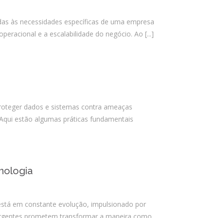
junho 2021
das às necessidades específicas de uma empresa
abril 2021
peracional e a escalabilidade do negócio. Ao
[...]
março 2021
março 2020
janeiro 2020
agosto 2019
julho 2019
 Proteger dados e sistemas contra ameaças
maio 2019
. Aqui estão algumas práticas fundamentais
abril 2019
março 2019
fevereiro 2019
nologia
janeiro 2019
dezembro 2018
está em constante evolução, impulsionado por
outubro 2018
mergentes prometem transformar a maneira como