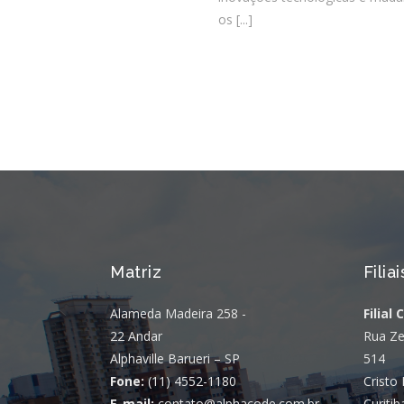
os
[...]
Matriz
Filiai
Alameda Madeira 258 -
Filial 
22 Andar
Rua Ze
Alphaville Barueri – SP
514
Fone:
(11) 4552-1180
Cristo 
E-mail:
contato@alphacode.com.br
Curitib