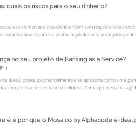
Integrações
: quais os riscos para o seu dinheiro?
Sistemas de gestão
E-commerce
desaparece do mercado e os clientes ficam sem resposta sobre onde 
Vtex E-commerce
 os valores não estavam em contas reguladas nem protegidos por inst
Sites e PWAs
nça no seu projeto de Banking as a Service?
Alexa Skills
1
Growth Hacking
vice (BaaS) cresce exponencialmente e se apresenta como uma gra
IOT
iro sem precisar ser um banco tradicional. Com a promessa de agilida
Squad as a Service
Desenvolvimento Sob
Medida
ue é e por que o Mosaico by Alphacode é ideal 
Outsourcing