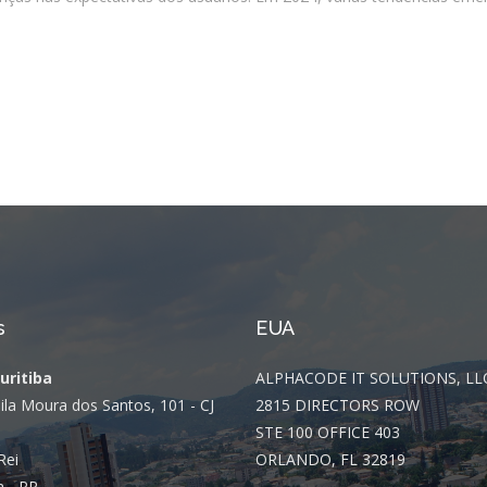
s
EUA
Curitiba
ALPHACODE IT SOLUTIONS, LL
ila Moura dos Santos, 101 - CJ
2815 DIRECTORS ROW
STE 100 OFFICE 403
Rei
ORLANDO, FL 32819
a - PR