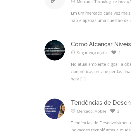
Mercado
,
Tecnologia e Inovaç
Em um mercado cada vez mais c
não é apenas uma questão de in
Como Alcançar Nívei
Segurança digital
2
No atual ambiente digital, a c
cibernéticas previne perdas fi
para
[...]
Tendências de Desenv
Mercado
,
Mobile
2
Tendências de Desenvolvimento
inovações tecnológicas e muda