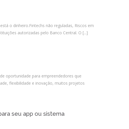
PSTI: Por que essa escolha define a
estabilidade da sua operação
financeira
está o dinheiro.Fintechs não reguladas, Riscos em
ituições autorizadas pelo Banco Central. O
[...]
Comentários
Arquivos
agosto 2026
nde oportunidade para empreendedores que
julho 2026
de, flexibilidade e inovação, muitos projetos
abril 2026
março 2026
fevereiro 2026
para seu app ou sistema
janeiro 2026
novembro 2025