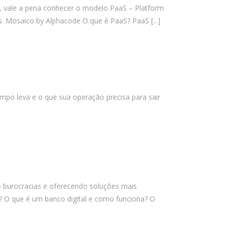
outubro 2025
s, vale a pena conhecer o modelo PaaS – Platform
tos. Mosaico by Alphacode O que é PaaS? PaaS
[...]
setembro 2025
agosto 2025
julho 2025
junho 2025
maio 2025
empo leva e o que sua operação precisa para sair
abril 2025
março 2025
fevereiro 2025
janeiro 2025
dezembro 2024
novembro 2024
 burocracias e oferecendo soluções mais
outubro 2024
a? O que é um banco digital e como funciona? O
setembro 2024