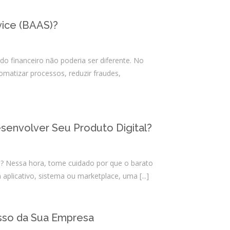
agosto 2024
julho 2024
vice (BAAS)?
junho 2024
abril 2024
do financeiro não poderia ser diferente. No
novembro 2023
matizar processos, reduzir fraudes,
outubro 2023
agosto 2023
junho 2023
senvolver Seu Produto Digital?
maio 2023
março 2023
janeiro 2023
l? Nessa hora, tome cuidado por que o barato
novembro 2022
 aplicativo, sistema ou marketplace, uma
[...]
outubro 2022
setembro 2022
esso da Sua Empresa
agosto 2021