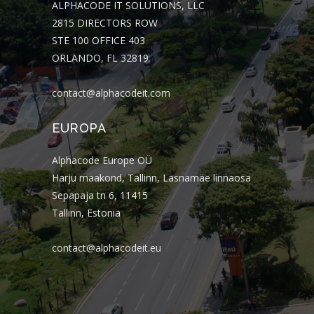
ALPHACODE IT SOLUTIONS, LLC
2815 DIRECTORS ROW
STE 100 OFFICE 403
ORLANDO, FL 32819
contact@alphacodeit.com
EUROPA
Alphacode Europe OÜ
Harju maakond, Tallinn, Lasnamäe linnaosa
Sepapaja tn 6, 11415
Tallinn, Estonia
contact@alphacodeit.eu