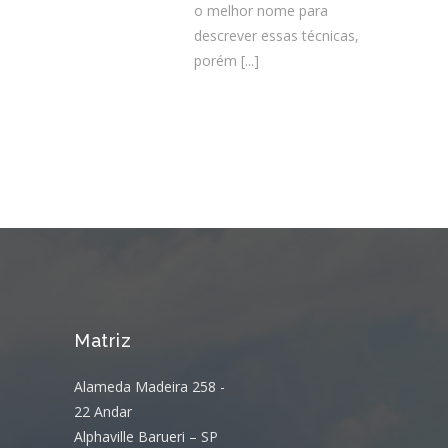
o melhor nome para
descrever essas técnicas,
porém
[...]
Matriz
Alameda Madeira 258 -
22 Andar
Alphaville Barueri – SP