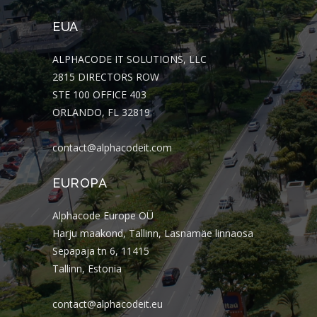
EUA
ALPHACODE IT SOLUTIONS, LLC
2815 DIRECTORS ROW
STE 100 OFFICE 403
ORLANDO, FL 32819
contact@alphacodeit.com
EUROPA
Alphacode Europe OÜ
Harju maakond, Tallinn, Lasnamäe linnaosa
Sepapaja tn 6, 11415
Tallinn, Estonia
contact@alphacodeit.eu