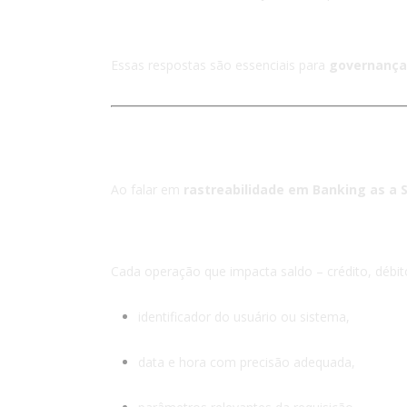
Essas respostas são essenciais para
governança,
4. Elementos de uma ra
Ao falar em
rastreabilidade em Banking as a 
4.1 Logs completos por moviment
Cada operação que impacta saldo – crédito, débito
identificador do usuário ou sistema,
data e hora com precisão adequada,