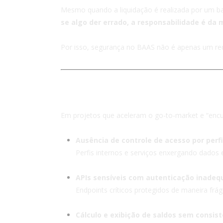
Mesmo quando a liquidação é realizada por um banc
se algo der errado, a responsabilidade é da 
Por isso, segurança no BAAS não é apenas um req
2. Riscos mais comuns 
Em projetos que aceleram o go-to-market e “enc
Ausência de controle de acesso por perfi
Perfis internos e serviços enxergando dados 
APIs sensíveis com autenticação inadeq
Endpoints críticos protegidos de maneira frá
Cálculo e exibição de saldos sem consist