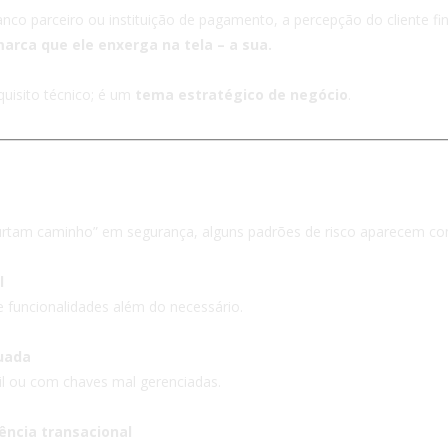
o parceiro ou instituição de pagamento, a percepção do cliente fina
marca que ele enxerga na tela – a sua.
uisito técnico; é um
tema estratégico de negócio
.
em projetos de BAAS
urtam caminho” em segurança, alguns padrões de risco aparecem co
l
e funcionalidades além do necessário.
uada
gil ou com chaves mal gerenciadas.
ência transacional