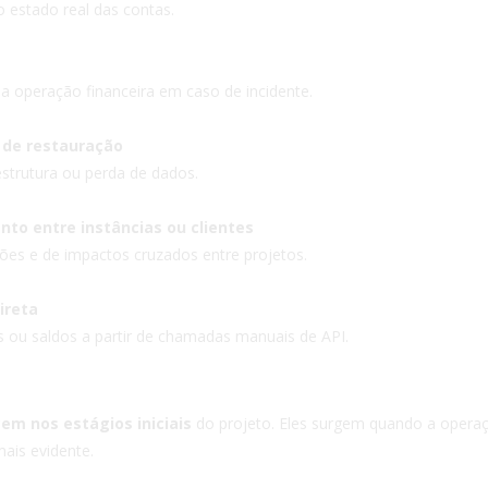
 estado real das contas.
ma operação financeira em caso de incidente.
 de restauração
estrutura ou perda de dados.
to entre instâncias ou clientes
es e de impactos cruzados entre projetos.
ireta
s ou saldos a partir de chamadas manuais de API.
em nos estágios iniciais
do projeto. Eles surgem quando a opera
mais evidente.