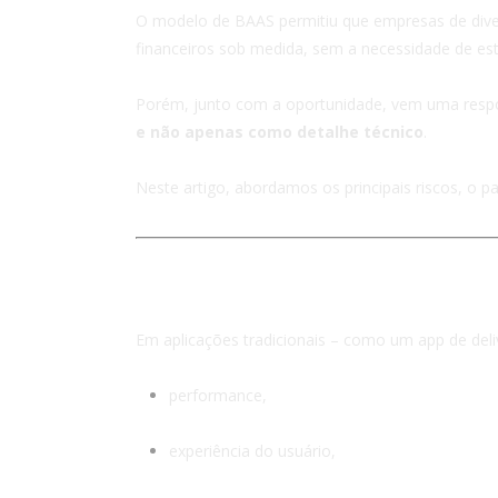
O modelo de BAAS permitiu que empresas de divers
financeiros sob medida, sem a necessidade de estr
Porém, junto com a oportunidade, vem uma respo
e não apenas como detalhe técnico
.
Neste artigo, abordamos os principais riscos, o 
1. BAAS lida com dinhei
Em aplicações tradicionais – como um app de del
performance,
experiência do usuário,