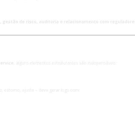
 gestão de risco, auditoria e relacionamento com reguladores
streabilidade robusta em BAAS
Service
, alguns elementos estruturantes são indispensáveis:
ação de saldo
, estorno, ajuste – deve gerar logs com: