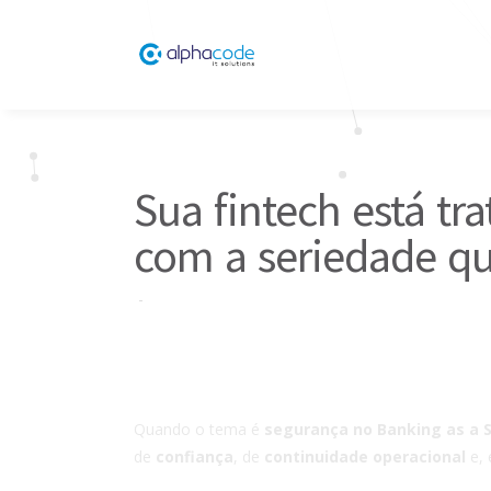
Sua fintech está tr
com a seriedade qu
Quando o tema é
segurança no Banking as a S
de
confiança
, de
continuidade operacional
e, 