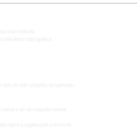
 responsabilidade de negócio, nã
ma visão limitada.
s relevantes está ligada a:
o ciclo de vida completo da operação.
e passa a ser um requisito central.
da expõe a organização a riscos de: