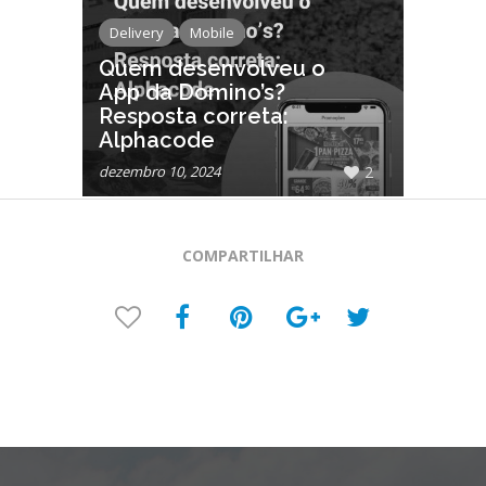
Delivery
Mobile
Quem desenvolveu o
App da Domino’s?
Resposta correta:
Alphacode
dezembro 10, 2024
2
COMPARTILHAR