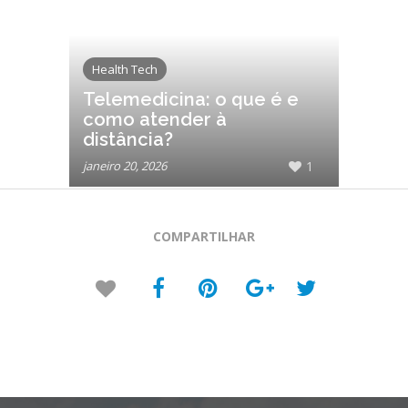
Health Tech
Telemedicina: o que é e
como atender à
distância?
janeiro 20, 2026
1
COMPARTILHAR