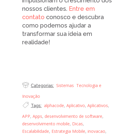
impulsionam o crescimento dos
nossos clientes.
Entre em
contato
conosco e descubra
como podemos ajudar a
transformar sua ideia em
realidade!
ComGarantir o Sucesso no
Desenvolvimento Customizado de
Software e Apps?
Sistemas
Tecnologia e
Categorias:
Inovação
alphacode
,
Aplicativo
,
Aplicativos
,
Tags:
APP
,
Apps
,
desenvolvimento de software
,
desenvolvimento mobile
,
Dicas
,
Escalabilidade
,
Estrategia Mobile
,
inovacao
,