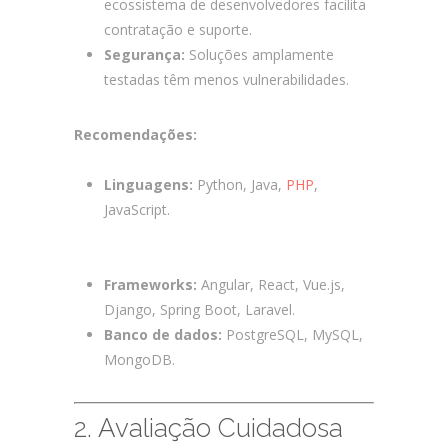
ecossistema de desenvolvedores facilita
contratação e suporte.
Segurança:
Soluções amplamente
testadas têm menos vulnerabilidades.
Recomendações:
Linguagens:
Python, Java,
PHP
,
JavaScript.
Como Garantir o Sucesso no
Desenvolvimento Customizado de
Software e Apps?
Frameworks:
Angular, React, Vue.js,
Django, Spring Boot, Laravel.
Banco de dados:
PostgreSQL, MySQL,
MongoDB.
2. Avaliação Cuidadosa