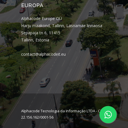
EUROPA
Alphacode Europe OÜ
Harju maakond, Tallinn, Lasnamäe linnaosa
Sepapaja tn 6, 11415
Tallinn, Estonia
contact@alphacodeit.eu
Alphacode Tecnologia da Informação LTDA - CNPJ:
22.156.162/0001-56