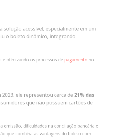
Almeida Junior?
O que é conta escrow e como ela
reduz riscos em operações digitais?
a solução acessível, especialmente em um
giu o boleto dinâmico, integrando
Comentários
a e otimizando os processos de
pagamento
no
Arquivos
agosto 2026
âmico no Brasil
julho 2026
m 2023, ele representou cerca de
21% das
abril 2026
nsumidores que não possuem cartões de
março 2026
fevereiro 2026
janeiro 2026
 a emissão, dificuldades na conciliação bancária e
novembro 2025
lução que combina as vantagens do boleto com