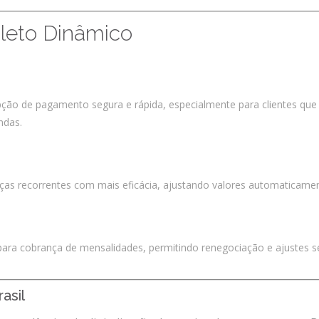
leto Dinâmico
A Evolução do Bole
ção de pagamento segura e rápida, especialmente para clientes que 
ndas.
as recorrentes com mais eficácia, ajustando valores automaticamen
o para cobrança de mensalidades, permitindo renegociação e ajustes
asil
A Evolução do Boleto Dinâmico no Brasil