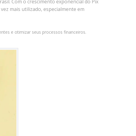
asil. Com o crescimento exponencial do Pix
junho 2017
 vez mais utilizado, especialmente em
maio 2017
abril 2017
ntes e otimizar seus processos financeiros.
março 2017
fevereiro 2017
janeiro 2017
agosto 2016
julho 2016
junho 2016
fevereiro 2016
janeiro 2016
novembro 2015
Categorias