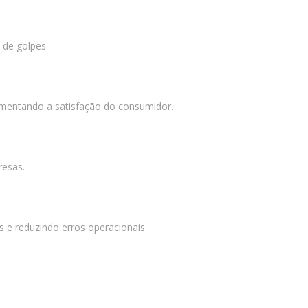
junho 2021
abril 2021
 de golpes.
março 2021
março 2020
janeiro 2020
aumentando a satisfação do consumidor.
agosto 2019
julho 2019
maio 2019
resas.
abril 2019
março 2019
fevereiro 2019
 e reduzindo erros operacionais.
janeiro 2019
dezembro 2018
outubro 2018