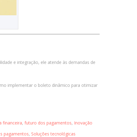
Anti-fraude
Aplicativos móveis
Apps no Varejo
BAAS
BAAS
Delivery
lidade e integração, ele atende às demandas de
E-commerce
Eventos
mo implementar o boleto dinâmico para otimizar
Fidelidade
Fintech
Food
Food Service
a financeira
,
futuro dos pagamentos
,
Inovação
Gateway de Pagamentos
Health Tech
os pagamentos
,
Soluções tecnológicas