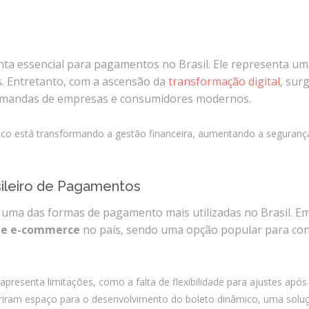
Integrações
Sistemas de gestão
il Boleto Dinâmico no Brasil
E-commerce
ta essencial para pagamentos no Brasil. Ele representa um
Vtex E-commerce
s. Entretanto, com a ascensão da
transformação digital
, sur
 demandas de empresas e consumidores modernos.
Sites e PWAs
Alexa Skills
ico está transformando a gestão financeira, aumentando a seguranç
Growth Hacking
sileiro de Pagamentos
A Evolução do Boleto Din
IOT
 uma das formas de pagamento mais utilizadas no Brasil. E
Squad as a Service
 de e-commerce
no país, sendo uma opção popular para co
Desenvolvimento Sob
Medida
Outsourcing
presenta limitações, como a falta de flexibilidade para ajustes após
 abriram espaço para o desenvolvimento do boleto dinâmico, uma so