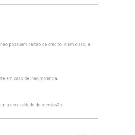
setembro 2018
agosto 2018
to Dinâmico no Brasil
julho 2018
junho 2018
maio 2018
não possuem cartão de crédito. Além disso, a
abril 2018
março 2018
fevereiro 2018
janeiro 2018
te em caso de inadimplência.
dezembro 2017
novembro 2017
outubro 2017
 sem a necessidade de reemissão.
setembro 2017
agosto 2017
julho 2017