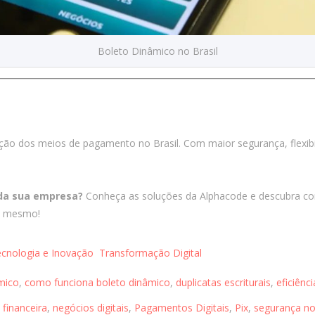
Boleto Dinâmico no Brasil
ão dos meios de pagamento no Brasil. Com maior segurança, flexibi
da sua empresa?
Conheça as soluções da Alphacode e descubra co
a mesmo!
cnologia e Inovação
Transformação Digital
mico
,
como funciona boleto dinâmico
,
duplicatas escriturais
,
eficiênci
financeira
,
negócios digitais
,
Pagamentos Digitais
,
Pix
,
segurança n