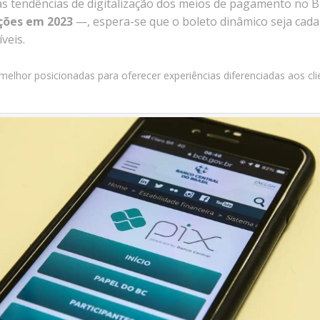
s tendências de digitalização dos meios de pagamento no Br
ações em 2023
—, espera-se que o boleto dinâmico seja cada
veis.
lhor posicionadas para oferecer experiências diferenciadas aos clie